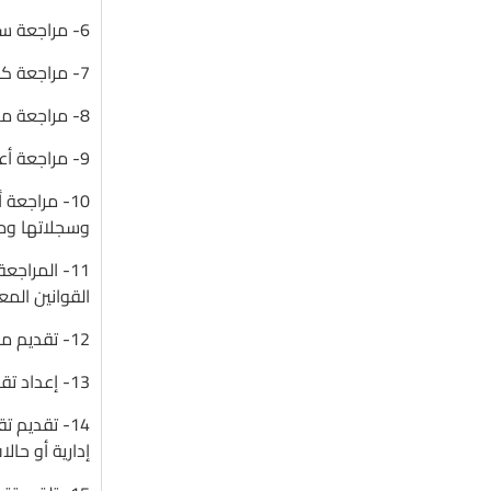
6- مراجعة سلامة وصحة إجراءات عمليات المراجعة المالية أثناء وبعد الصرف بإستخدام العينات والفحص الشامل.
7- مراجعة كفاءة استخدام الموارد المالية والعينية بما يكفل حماية أموال وممتلكات الوحدة.
8- مراجعة مدى الإلتزام بالتعاقدات والإتفاقات وبروتوكولات التعاون التى تكون الوحدة طرفاً فيها.
9- مراجعة أعمال إجراءات الفحص الدورى والمفاجىء على كافة أنشطة الوحدة للتأكد من حسن سير العمل.
10- مراجعة
وسجلاتها ومس
11- المراج
القوانين المع
12- تقديم مقترحات تصحيحية لأعمال الوحدة لتلافى حدوث أخطاء أو مخالفات بما يكفل تحسن مستوى وكفاءة الأداء.
13- إعداد تقارير دورية بنتائج وملاحظات أعمال المراجعة على الإدارات الأخرى داخل الوحدة، لعرضها على السلطة المختصة.
14- تقديم ت
إدارية أو حال