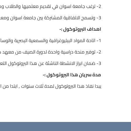
2- ترغب جامعة اسوان في تقديم معلميها والطلاب وهذا يسمح لهم بتعميق معرفتهم باللغة البرتغالية و الثقافات الناطقة بالبرتغالية
3- وتسمح الاتفاقية المشتركة بين جامعة اسوان ومعهد كامويش بتعزيز التعاون من اجل توسيع نطاق الدراسات المتعلقة باللغة و الثقافة البرتغالية
اهداف البروتوكول :-
1- اتاحة المواد الببليوغرافية والسمعية البصرية والوسائط المتعددة
2- توفير منحة دراسية واحدة لدورة الصيف من معهد كامويش , برنامج المنح الدراسية ( السفر و الاقامة غير المدرجة ) ومنحتين دراسيتين لحضور مركز كامويش التعليمى الافتراضى
3- ضمان ابراز الانشطة الناشئة عن هذا البروتوكول التعاونى و نشرها
مدة سريان هذا البروتوكول :-
يبدا نفاذ هذا البروتوكول لمدة ثلاث سنوات , ابتدا من العام الدراسى 2017 / 2018 وحتي العام