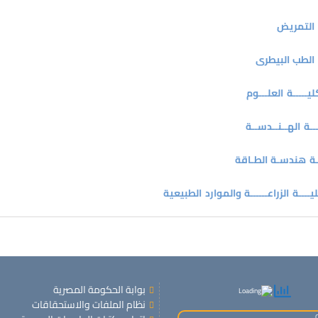
 التمريض
 الطب البيطرى
ليـــــة العلـــوم
ــة الهــنــدســة
يـة هندسـة الطـاقة
ليــــة الزراعــــــة والموارد الطبيعية
بوابة الحكومة المصرية
نظام الملفات والاستحقاقات