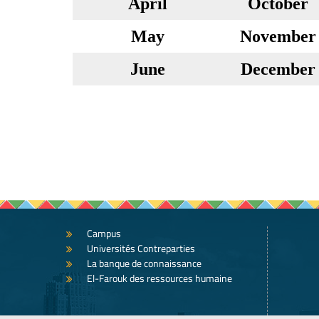
April
October
May
November
June
December
Campus
Universités Contreparties
La banque de connaissance
El-Farouk des ressources humaine