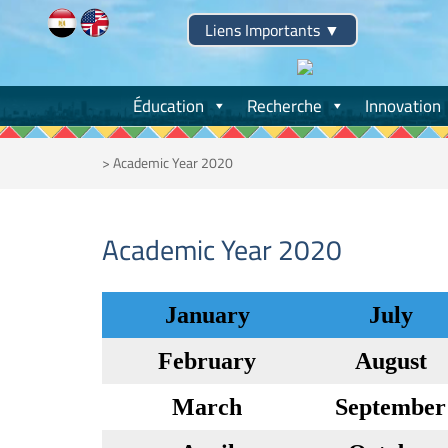
Skip
Liens Importants
▼
to
content
Éducation
Recherche
Innovation
>
Academic Year 2020
Academic Year 2020
January
July
February
August
March
September