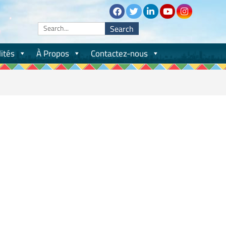
Search
for:
ités
À Propos
Contactez-nous