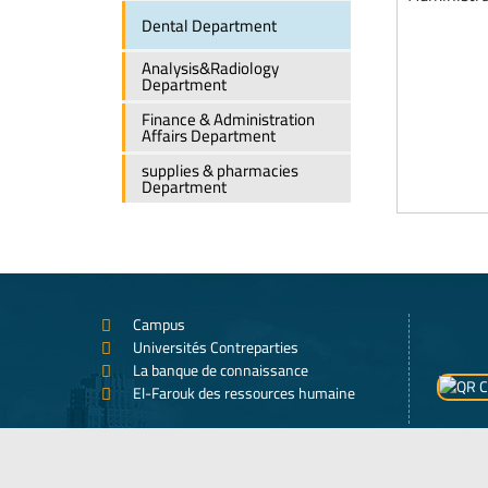
Dental Department
Analysis&Radiology
Department
Finance & Administration
Affairs Department
supplies & pharmacies
Department
Campus
Universités Contreparties
La banque de connaissance
El-Farouk des ressources humaine