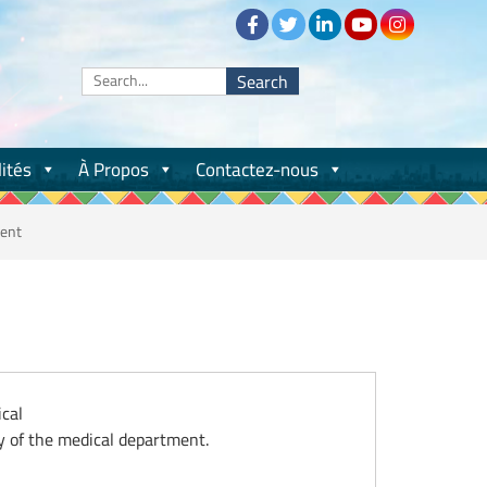
ités
À Propos
Contactez-nous
ent
ical
y of the medical department.