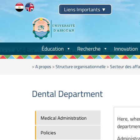
Liens Importants
▼
Éducation
Recherche
Innovation
>
A propos
>
Structure organisationnelle
>
Secteur des affa
Dental Department
Medical Administration
Here, whe
department
Policies
Administr