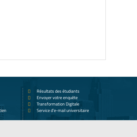
Résultats des étudiants
Envoyer votre enquête
Transformation Digitale
tien
Service d’e-mail universitaire