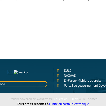
EULC
NAQAAE
El-Farouk-fichiers et droits
Portail du gouvernement égyp
Proudly powered by WordPress
|
Education Hub by
WEN Themes
Tous droits réservés à
l'unité du portail électronique