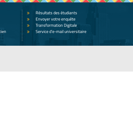
Résultats des étudiants
Envoyer votre enquête
Transformation Digitale
tien
Service d’e-mail universitaire