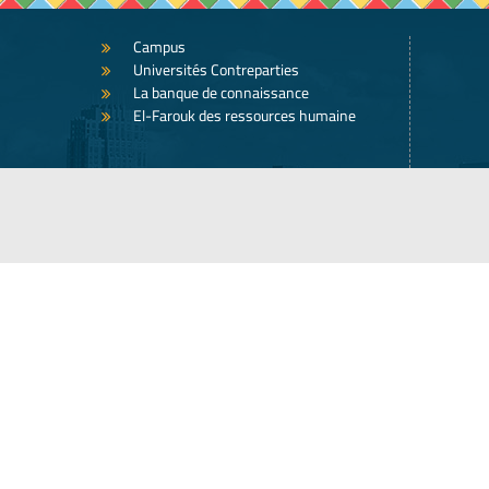
Campus
Universités Contreparties
La banque de connaissance
El-Farouk des ressources humaine