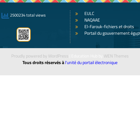
EULC
2500234 total views
NAQAAE
El-Farouk-fichiers et droits
Portail du gouvernement égyp
Proudly powered by WordPress
|
Education Hub by
WEN Themes
Tous droits réservés à
l'unité du portail électronique