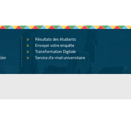
Résultats des étudiants
Envoyer votre enquête
Transformation Digitale
tien
Service d’e-mail universitaire