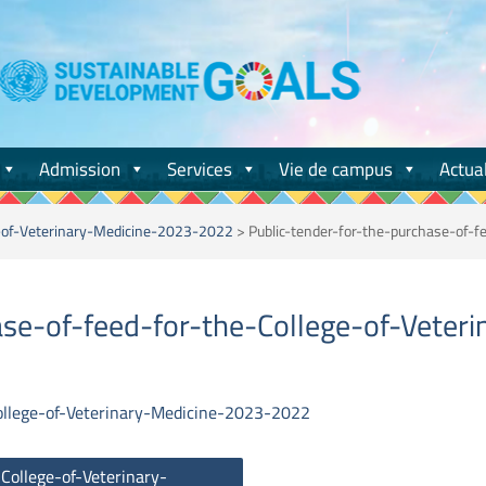
Admission
Services
Vie de campus
Actual
ge-of-Veterinary-Medicine-2023-2022
>
Public-tender-for-the-purchase-of-
ase-of-feed-for-the-College-of-Vete
College-of-Veterinary-Medicine-2023-2022
College-of-Veterinary-