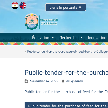
Skip
Liens Importants
▼
to
content
Éducation
Recherche
Innovation
>
Public-tender-for-the-purchase-of-feed-for-the-Colle
Public-tender-for-the-purch
November 14, 2022
baivy anton
Public-tender-for-the-purchase-of-feed-for-the-
Post
Public-tender-for-the-purchase-of-feed-for-the-