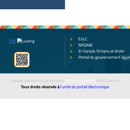
EULC
NAQAAE
El-Farouk-fichiers et droits
Portail du gouvernement égyp
Proudly powered by WordPress
|
Education Hub by
WEN Themes
Tous droits réservés à
l'unité du portail électronique