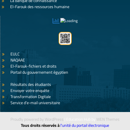
La banque de connaissance
El-Farouk des ressources humaine
EULC
NAQAAE
El-Farouk-fichiers et droits
Portail du gouvernement égyptien
Résultats des étudiants
Envoyer votre enquête
Transformation Digitale
Service d’e-mail universitaire
Proudly powered by WordPress
|
Education Hub by
WEN Themes
Tous droits réservés à
l'unité du portail électronique