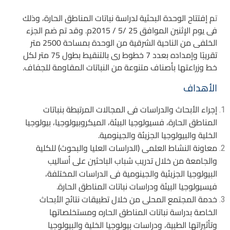
ت
م إفتتاح الوحدة البحثية لدراسة نباتات المناطق الحارة، وذلك
فى يوم الإثنين الموافق 25 /5 / 2015م. وقد تم ضم الجزء
الخلفى من الناحية الشرقية من الوحدة بمساحة 2500 متر
تقريبًا وإمداده بعدد 7 خطوط رى بالتنقيط بطول 75 متر لكل
خط وزراعتها بأصناف متنوعة من النباتات المقاومة للجفاف.
الأهداف
إجراء الأبحاث والدراسات فى المجالات المرتبطة بنباتات
المناطق الحارة، فسيولوجيا البيئة، الميكروبيولوجيا، بيولوجيا
الخلية والبيولوجيا الجزيئة والجينومية.
معاونة النشاط العلمى (الدراسات العليا والبحوث) للكلية
والجامعة من خلال تدريب شباب الباحثين على أساليب
البيولوجيا الجزيئية والجينومية فى الدراسات المختلفة،
فيسيولوجيا البيئة ودراسات نباتات المناطق الحارة.
خدمة المجتمع المحلى من خلال تطبيقات نتائج الأبحاث
الخاصة بدراسة نباتات المناطق الحاره ومستخلصاتها
وتأثيراتها الطبية، ودراسات بيولوجيا الخلية والبيولوجيا