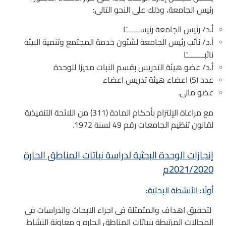
رئيس الجامعة، وذلك على النحو التالى:
أ.د/ رئيس الجامعة رئيســـــــًا
أ.د/ نائب رئيس الجامعة لشئون خدمة المجتمع وتنمية البيئة
نائبـــــــــًا
أ.د/ عضو هيئة التدريس بقسم النبات مديرًا للوحدة
عدد (5) اعضاء هيئة تدريس اعضاء
عضو مالى.
مع مراعاة الإلتزام بأحكام المادة (311) من اللائحة التنفيذية
لقانون تنظيم الجامعات رقم 49 لسنة 1972.
إنجازات الوحدة البحثية لدراسة نباتات المناطق الحارة
2021/2020م
أولًا: الأنشطة البحثية:
لتحقيق اهداف والمتمثلة فى اجراء الابحاث والدراسات فى
المجالات المرتبطة بنباتات المناطق الحاره و معاونة النشاط