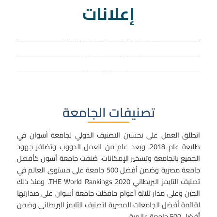
إعلانات
جامعة أسوان تقدم خدمة مجانية لجميع
مراحل التنسيق الإلكتروني
أكبر ملتقى للتوظيف والتطوير المهني
بجامعة أسوان يقترب
فتح باب الترشح لعمادة كلية التمريض
بجامعة أسوان
تصنيفات الجامعة
انطلق العمل على تحسين التصنيف الدولي لجامعة أسوان في
طليعة عام 2018. وبعد عام من العمل الدؤوب وتضافر جهود
الجميع بالجامعة وتسخير الإمكانات، صُنفت جامعة أسون كأفضل
جامعة مصرية وضمن أفضل 500 جامعة على مستوى العالم في
تصنيف التايمز البريطاني
THE World Rankings 2020
. ومنذ ذلك
الحين وعلى مدار ثلاثة أعوام حافظت جامعة أسوان على صدارتها
لقائمة أفضل الجامعات المصرية لتصنيف التايمز البريطاني وضمن
أفضل 500 جامعة عالمية.