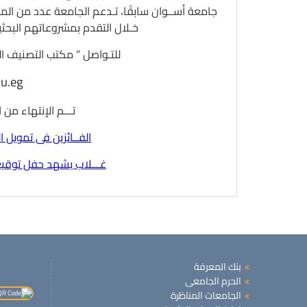
جامعة أســوان سابقًا، تـدعم الجامعة عدد من الم
خـلال التقدم بمشروعاتهم البحث
للتـواصل ” مكتب التصنيف الد
u.eg
تـــم الإنتهاء م
الفــائزين فى تمويل المشرو
غـــلاب يشهد حفل توقيع
بنك المعرفة
الحرم الجامعى
الجامعات المناظرة