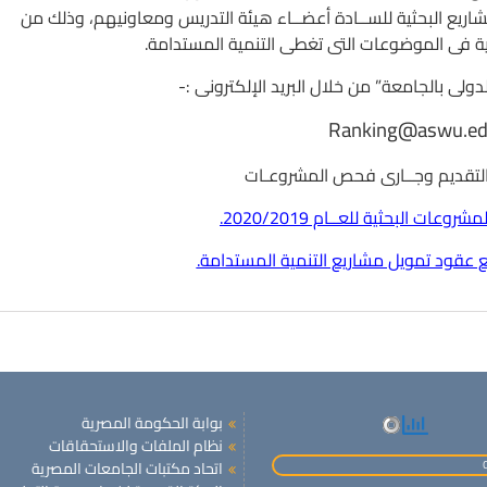
شاريع البحثية للســادة أعضــاء هيئة التدريس ومعاونيهم، وذلك من
ية فى الموضوعات التى تغطى التنمية المستدامة.
ولى بالجامعة” من خلال البريد الإلكترونى :-
Ranking@aswu.ed
ن التقديم وجــارى فحص المشروعـات
عات البحثية للعــام 2020/2019.
 عقود تمويل مشاريع التنمية المستدامة.
بوابة الحكومة المصرية
نظام الملفات والاستحقاقات
اتحاد مكتبات الجامعات المصرية