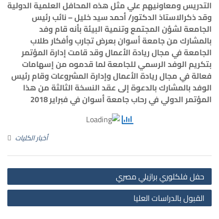
التدريس
ومعاونيهم
علي
مثل
هذه
المحافل
العلمية
الدولية
وقد
ذكرالاستاذ
الدكتور/
أحمد سيد
خليل
–
نائب
رئيس
الجامعة
لشؤن
المجتمع
وتنمية
البيئة
بأنه
قام
وفد
ب
المشارك
من
جامعة
أسوان
بعرض
تجارب
وأفكار
طلاب
الجامعة
في
مجال
ريادة
الأعمال
وقد
قامت
إدارة
المؤتمر
بتكريم
الوفد
الرسمي
للجامعة
لما
قدموه
من
إسهامات
فعالة
في
مجال
ريادة
الأعمال
وإدارة
المشروعات
وقام
رئيس
الوفد
ب
المشارك
بالدعوة
إلى
عقد
النسخة
الثالثة
من
هذا
المؤتمر
الدولي
في
رحاب
جامعة
أسوان
في
فبراير
2018
أخبار الكليات
st
حفل فلكلوري برازيلي مصري
on
القبول بالدراسات العليا