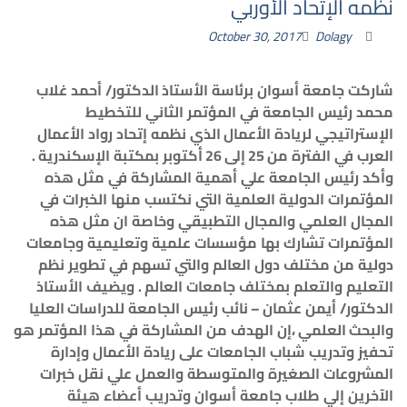
نظمه الإتحاد الأوربي
October 30, 2017
Dolagy
شاركت
جامعة
أسوان
برئاسة
الأستاذ
الدكتور/
أحمد
غلاب
محمد
رئيس
الجامعة
في
المؤتمر
الثاني
للتخطيط
الإستراتيجي
لريادة
الأعمال الذي
نظمه
إتحاد
رواد
الأعمال
العرب
في
الفترة
من
25
إلى
26
أكتوبر
بمكتبة
الإسكندرية
.
وأكد
رئيس
الجامعة
علي
أهمية
المشاركة
في
مثل
هذه
المؤتمرات
الدولية
العلمية
التي
نكتسب
منها
الخبرات
في
المجال
العلمي
والمجال
التطبيقي
وخاصة
ان
مثل
هذه
المؤتمرات
تشارك
بها
مؤسسات
علمية
وتعليمية
وجامعات
دولية
من
مختلف
دول
العالم
والتي
تسهم
في
تطوير
نظم
التعليم
والتعلم
بمختلف
جامعات
العالم
.
ويضيف
الأستاذ
الدكتور/
أيمن
عثمان
–
نائب
رئيس
الجامعة
للدراسات العليا
والبحث العلمي ،
إن
الهدف
من
المشاركة
في
هذا
المؤتمر
هو
تحفيز
وتدريب
شباب
الجامعات
على
ريادة
الأعمال
وإدارة
المشروعات
الصغيرة
والمتوسطة
والعمل
علي
نقل
خبرات
الآخرين
إلي
طلاب
جامعة
أسوان
وتدريب
أعضاء
هيئة