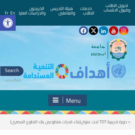
تحويل الطلاب
خدمات
هيئة التدريس
الخريجون
وقبول الانتساب
bar
الطلاب
والعاملين
والدراسات العليا
En
Fr
Search
for:
Menu
<
دورة تدريبية TOT تحت عنوان(بناء قدرات متطوعين بنك التطوع المصرى)