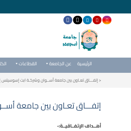
الرئيسية
عن الجامعة
القطاعات
الكل
<
إتفـــاق تعـاون بين جامعة أســوان وشركـة ابت إسوسيتس إ
إتفـــاق تعـاون بين جامعة أسـ
أهــداف الإتفــاقيــة:-