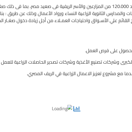
1- تحسين الدخــل والحياة المعيشية وسبل العيش لعدد 120.000 من المزارعين والأسر الريفية فى 
 والمدارس الثانوية الزراعية النساء ورواد الأعمال وذلك عن طريق : بنا
هج القائم علي الأسـواق واحتياجات العمـلاء من أجل زيادة دخول صغـار