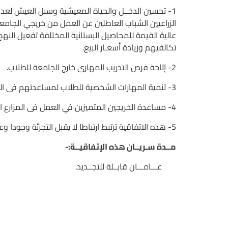
الزراعيين الشباب العاطلين عن العمل من خريجي الجامعات
عالية القيمة للمحاصيل البستانية المختلفة تفعيل الن
تكالفيهم وزيادة أسعـار البيع.
2- إتاحة فرص التدريب المهارى خارج الجامعة للطلاب.
3- تنمية المهارات الشخصية للطلاب لمساعدتهم فى الحصول على فرص العمل.
4- مساعدة الخريجين المتميزين في العمل فى المزارع الكبرى وشركات تصنيع الأغذية وشركات تصدير الحاصلات الزراعية للعمل كمرشدين زراعيين.
5- هذه الاتفاقية ترتبط ارتباطا لا يقبل التجزئة وجودا وعدما مع مشروع تعزيز الاعمال الزراعية في الريف المصري.
مــدة سـريــان هذه الإتفاقيــة:-
عـــامـــان قابــلة للتجــديد.