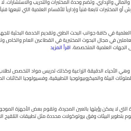
المالي والإداري. وتضم وحدة المختبرات والتدريب والاستشارات. 
و المختبرات تابعة فنياً وإدارياً للأقسام العلمية التي تتبعها فنياً وإ
إلى إجراء البحوث العلمية في كافة جوانب البحث الطبي وتقديم الخدمة البحثي
العاملين في مجال البحوث المختبرية في القطاعين العام والخاص وتع
لى الجهات العلمية المتخصصة.
اقرأ المزيد
وهي الأحياء الدقيقة الزراعية وكذلك تدريس مواد التخصص لطلاب ال
لوثات البيئة والميكروبيولوجيا التطبيقية، وفسيولوجيا الكائنات ال
يرة التي لا يمكن رؤيتها بالعين المجردة، وتقوم بعض الأجهزة الم
وم بتطوير البيئات وفق بروتوكولات محددة مثل تطبيقات التلقيح ا