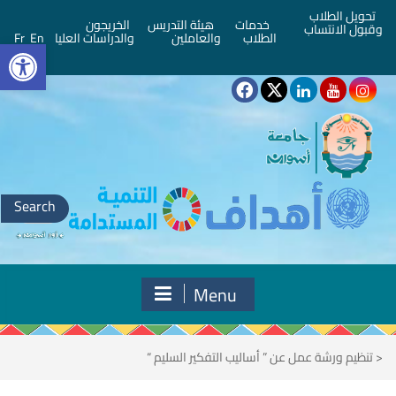
تحويل الطلاب
خدمات
هيئة التدريس
الخريجون
وقبول الانتساب
bar
الطلاب
والعاملين
والدراسات العليا
En
Fr
Search
for:
Menu
<
تنظيم ورشة عمل عن ” أساليب التفكير السليم “