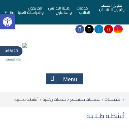
تحويل الطلاب
خدمات
هيئة التدريس
الخريجون
وقبول الانتساب
bar
الطلاب
والعاملين
والدراسات العليا
En
Fr
Menu
<
الخدمـــات
<
خدمـــات مجتمـــع
<
خـدمات رياضية
<
أنشطـة طـلابية
أنشطـة طـلابية