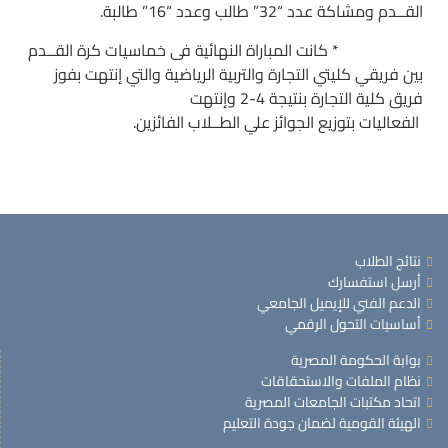
القــدم ومشاكة عدد “32” طالب وعدد “16” طالبة.
* كانت المباراة النهائية فى خماسيات كرة القــدم
بين فريقي كليتي التجارة والتربية الرياضية والتي إنتهت بفوز
فريق كلية التجارة بنتيجة 4-2 وإنتهت
الفعاليات بتوزيع الجوائز علي الطــلاب الفائزين.
نتائج الطلاب
أرسل استفسارك
الدعم الفني للإيميل الجامعي
أساسيات التحول الرقمي
بوابة الحكومة المصرية
نظام الملفات والاستحقاقات
اتحاد مكتبات الجامعات المصرية
الهيئة القومية لضمان جودة التعليم