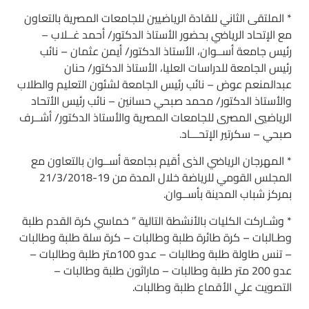
* الملتقى الثاني للقادة الرياضيين للجامعات المصرية بالتعاون
مع الإتحاد الرياضي بحضور الأستاذ الدكتور/ أحمد غــلاب –
رئيس جامعة أســوان، الأستاذ الدكتور/ أيمن عثمان – نائب
رئيس الجامعة للدراسات العليا، الأستاذ الدكتور/ حنان
عبدالمنعم عوض – نائب رئيس الجامعة لشئون التعليم والطلاب
والأستاذ الدكتور/ محمد صبحي حسانين – نائب رئيس الأتحاد
الرياضيي المصرى للجامعات المصرية والأستاذ الدكتور/ أشــرف
صبحي – سكرتير الإتحـــاد.
* المهرجان الرياضي الذى أقيم بجامعة أســوان بالتعاون مع
المجلس القومي للرياضة خلال المدة من 19-21/3/2018
بمركز شباب المدينة بأســوان.
* وشـاركت الكليات بالأنشطة التالية ” خماسي كرة القدم طلبة
وطـالبات – كرة طائرة طلبة وطالبات – كرة سلة طلبة وطالبات
– تنس طاولة طلبة وطالبات – عدو 100متر طلبة وطالبات –
عدو 200 متر طلبة وطالبات – ماراثون طلبة وطالبات –
التصويت علي الأقماع طلبة وطالبات.