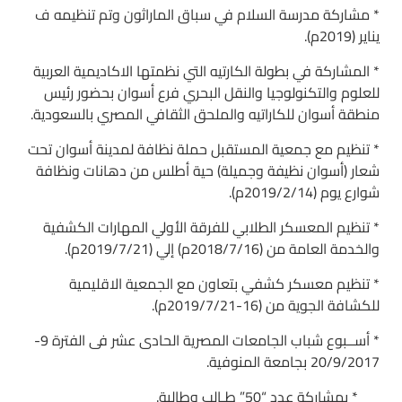
* مشاركة مدرسة السلام في سباق الماراثون وتم تنظيمه ف
يناير (2019م).
* المشاركة في بطولة الكارتيه التي نظمتها الاكاديمية العربية
للعلوم والتكنولوجيا والنقل البحري فرع أسوان بحضور رئيس
منطقة أسوان للكاراتيه والملحق الثقافي المصري بالسعودية.
* تنظيم مع جمعية المستقبل حملة نظافة لمدينة أسوان تحت
شعار (أسوان نظيفة وجميلة) حية أطلس من دهانات ونظافة
شوارع يوم (2019/2/14م).
* تنظيم المعسكر الطلابي للفرقة الأولي المهارات الكشفية
والخدمة العامة من (2018/7/16م) إلي (2019/7/21م).
* تنظيم معسكر كشفي بتعاون مع الجمعية الاقليمية
للكشافة الجوية من (16-2019/7/21م).
* أســبوع شباب الجامعات المصرية الحادى عشر فى الفترة 9-
20/9/2017 بجامعة المنوفية.
* بمشاركة عدد “50” طـالب وطالبة.