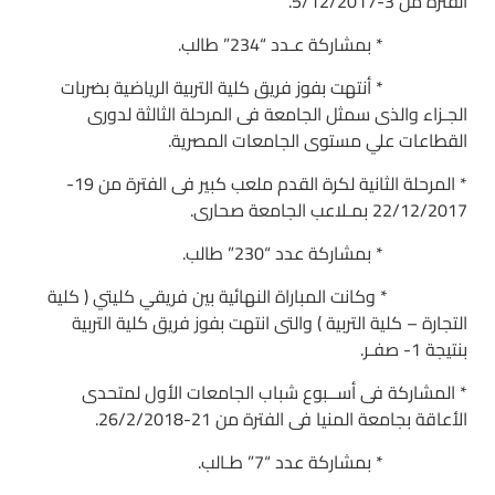
الفترة من 3-5/12/2017.
* بمشاركة عـدد “234” طالب.
* أنتهت بفوز فريق كلية التربية الرياضية بضربات
الجـزاء والذى سمثل الجامعة فى المرحلة الثالثة لدورى
القطاعات علي مستوى الجامعات المصرية.
* المرحلة الثانية لكرة القدم ملعب كبير فى الفترة من 19-
22/12/2017 بمـلاعب الجامعة صحارى.
* بمشاركة عدد “230” طالب.
* وكانت المباراة النهائية بين فريقي كليتي ( كلية
التجارة – كلية التربية ) والتى انتهت بفوز فريق كلية التربية
بنتيجة 1- صفـر.
* المشاركة فى أســبوع شباب الجامعات الأول لمتحدى
الأعاقة بجامعة المنيا فى الفترة من 21-26/2/2018.
* بمشاركة عدد “7” طـالب.