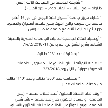
* شاركت الجامعة فى المجالات الآتية ( تنس
طـاولة – رفع الأثقال – ألعاب قوى – كرة الجرس ).
* شـارك فريق جامعة أســوان لكرة الجرس فى دور 16 أمام
جامعة بني سويف والتى انتهت بفـوز جامعة أســوان والصعود
دور 8 ثم المباراة الثانية مع جامعة قناة السويس.
* أولمبياد الفتاة الجامعية لطالبات الجامعات المصرية بالمدينة
الشبابية بشرم الشيخ فى الفترة من 11-14/2/2018.
* بمشاركة عدد “23” طـالبة.
* المرحلة النهائية لسباق الطريق علي مستوى الجامعات
المصرية بكورنيش النيل يوم 7/3/2018.
* بمشاركة عدد “360” طـالب وعدد “140” طالبة
من مختلف جامعات مصـر.
* وقد قـام الأستاذ الدكتور/ أحمد غــلاب محمد – رئيس
الجامعة ، والأستاذ الدكتور/ حنان عبدالمنعم – نائب رئيس
الجامعة بتوزيع الجوائز علي الطلبة والطالبات الفائزين بالسباق.