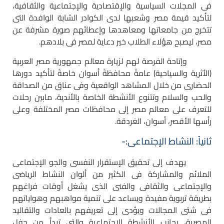
فى المجلات السياسية والإقتصادية والإجتماعية والثقافية،
لتأكيد قيمة مصر وشعبها لدى الكوادر الشابة الوافدة التى
تتخرج من جامعاتها ومعاهدها وإعطائهم صورة مشرفة عن
مصر، ليصبح هؤلاء الطلاب خير دعاية لمصر فى بلادهم.
وإتاحة الفرصة لهم لزيارة معالم جمهورية مصر العربية
(الأثرية والسياحية) عامةً محافظةً أسوان خاصةً لتأكيد دورها
الحضارى من خلال المشاهد الواقعية وفى عناق من الصداقة
والحب والسلام وتتنوع الأنشطة الخاصة بالأندية، مابين رحلات
للتعرف على معالم مصر إلى محافظات مصر المختلفة وعلى
رأسها الأقصر، أسوان، الغردقة.
ثانياً: النشاط الإجتماعى:-
يهدف إلى تحقيق الإستقرار النفسى والجو الإجتماعى
الملائم والمشاركة فى الكثير من ألوان النشاط الرياضى
والإجتماعى والثقافى والفنى الذى يشغل أوقات فراغهم
بطريقة تربوية مفيدة ويساعد على تنمية مواهبهم وهواياتهم
فى شتى المجالات ويؤدى إلى تعريفهم بالعادات والتقاليد
المصرية، بجانب الأنشطة الإجتماعية والتى تبدأ من حفل