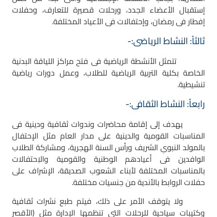
إستقبال الأعضاء الجدد، ورحلات قصيرة للتعارف، وحفلات
إفطار فى رمضان، وإحتفالات فى الأعياد المختلفة.
ثالثاً: النشاط الرياضى:-
تتمثل الأنشطة الرياضية فى فتح مراكز اللياقة البدنية
الخاصة بكلية التربية الرياضية للطلاب، وعمل دورات رياضية
تنشيطية.
رابعاً: النشاط الثقافى:-
يهدف إلى إقامة محاضرات وندوات ثقافية ودينية فى
المناسبات القومية والدينية على مدار العام مثل الإحتفال
بالمولد النبوىِ الشريف ورأس السنة الهجرية، ومشاركة الطلاب
الوافدين فى أعيادهم الوطنية والقومية والاِحتفالات
بالمناسبات المختلفة لأبناء الشعوب الصديقة، الإشراف على
حفلات الروابط بالأندية من جنسيات مختلفة.
ولا يتوقف الأمر على ذلك، فيتم طبع نشرات ثقافية
وكتيبات سياحية للرحلات التى تنظمها الإدارة مثل (الأقصر