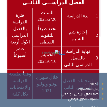
الفصل الدراســـى الثـانــى
السبت
فترة
1
بدء الدراسة
2021/2/20
الدراسة
تحدد طبقاً
بالفصل
إجازة شم
2
للتقويم
الدراسى
النسيم
القبطى
الأول أربعة
عشر
نهاية الدراسة
الخميس
أسبوعاًً
3
بالفصل
2021/6/10
الدراسى الثانى
وفقاً لطبيعة
خلال شهرى
إمتحانات الفصل
الدراسة
نتائج الطلاب
4
يونيو ويوليو
الدراسى الثانى
والإمتحانات
أرسل استفسارك
2021
الدعم الفني للإيميل الجامعي
بكل كلية
أساسيات التحول الرقمي