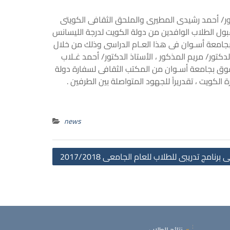
الثقافى الدكتور/ أحمد رشيدى المطيرى والملحق الثقافى الكويتى
بول الطلاب الوافدين من دولة الكويت لدرجة الليسانس
ت بجامعة أسـوان فى هذا العـام الدراسى وذلك من خلال
دكتور/ مريم المذكور ، الأستاذ الدكتور/ أحمد غـلاب
قوق بجامعة أسـوان من المكتب الثقافى لسفارة دولة
لكويت ، تقدريراً للجهود المتواصلة بين الطرفين .
news
Post
رنامج تدريبى للطلاب للعام الجامعى 2017/2018
navigation