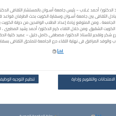
موافق 2/11/2017 التقى الأستاذ الدكتور/ أحمد غـلاب – رئيس جامعة أسـوان بالمستشار 
لتبادل الثقافى بين جامعة أسـوان وسفارة الكويت بحث الطرفان قواعد ق
يات الجامعة ، ومن المتوقع زيادة إعداد الطلاب الوافدين من دولة الكوي
الكويت الشقيق. ومن خلال اللقاء كرم الدكتور/ أحمد رشيد المطيرى ، ال
درع شكر وتقدير للأستاذ الدكتور/ مصطفى كامل خليل – عميد كلية الح
ب والوفد المرافق فى نهاية اللقاء درع الجامعة للملحق الثقافى بسفارة ا
امتحانات والتقويم وإدارة
تنظيم التوجيه الوظيفى ب