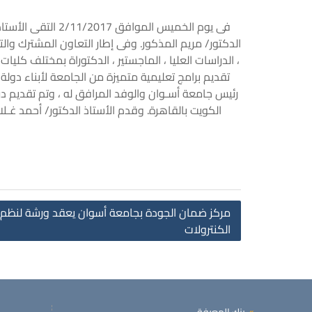
فى يوم الخميس ال
الدكتور/ مريم المذكور. وفى إطار التعاون المشترك وا
، الدراسات العليا ، الماجستير ، الدكتوراة بمختلف كل
تقديم برامج تعليمية متميزة من الجامعة لأبناء دولة 
رئيس جامعة أسـوان والوفد المرافق له ، وتم تقديم 
الكويت بالقاهرة. وقدم الأستاذ الدكتور/ أحمد غـلا
مركز ضمان الجودة بجامعة أسوان يعقد ورشة لنظم ال
الكنترولات