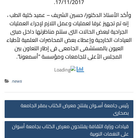
17/11/2017.
وأكد الأستاذ الدكتور/ حسين الشريف – عميد كلية الطب ،
إنه تم تجهيز غرفا لعمليات وعمل اللازم لإجراء العمليات
الجراحية لبعض الحالات التى ستتم مناظرتها داخل مبنى
العيادات الخارجية وإعطاء بعض المحاضرات العلمية لأطباء
العيون بالمستشفى الجامعى فى إطار التعاون بين
المجلس الأعلى للجامعات ومؤسسة “أسمعونا”.
news
st
رئيس جامعة أسـوان يفتتح معرض الكتاب بمقر الجامعة
on
بصحارى
قيادات وزارة الثقافة يفتتحون معرض الكتاب بجامعة أسوان
على النغمات النوبية