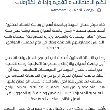
لنظم الامتحانات والتقويم وإدارة الكنترولات
November 12, 2017
Dolagy
قام مركز ضمان الجودة بجامعـة أسـوان برئاسة الأستاذ الدكتور/
أحمد غـلاب محمد – رئيس جامعة أسـوان بعقد ورشة عمل تحت
عنوان ” نظم الإمتحانات والتقويم وإدارة الكنترولات” لأعضاء هيئة
التدريس ومعاونيهم بالجامعة وذلك فى يوم الخميس الموافق
9/11/2017.
وطالب الأستاذ الدكتور/ أحمد غـلاب الجميع بالعمل والتكاتف من
أجل جامعة أسـوان والأرتقاء بالمنظومة التعليمية وذلك لأهمية
دور اعتماد ضمان الجودة فى المؤسسات التعليمية ، حيث أن
أحتلت جامعة أسـوان المركز الرابع من بين الجامعات المصرية فى
التصنيف الجامعى مما أدى لتزايد أعداد الطلاب الوافدين عليها
هذا العام وجعلها من أهم الجامعات المصرية فى تقديم البرامج
التعليمية المتميزة للطلاب الوافدين وخاصة كلية الحقوق التى
تعمل بنظام الساعات المعتمدة.
وأكـد الأستاذ الدكتور/ نادى كمال عزيز – مدير مركز ضمان الجودة