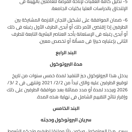
5- تذليل كافة العقبات لإتاحة الفرصة للعاملين بالهيئة فى
الإلتحاق بالدراسات العليا بكليات الجامعة.
6- ضمان الموافقة على تشكيل اللجان اللازمة المشتركة بين
الطرفين إذا إقتضى الأمر ذلك أو أبدى الطرف الأول رغبته فى ذلك
أو أبدى رغبته فى الإستعانة بأحد العناصر البشرية التابعة للطرف
الثانى بإعتباره خبيرًا فى مسألة أو تخصص معين.
البند الرابع
مدة البروتوكول
يدخل هذا البروتوكول حيز التنفيذ لمدة خمس سنوات من تاريخ
توقيع الطرفين عليه والتى تبدأ من 2/2/ 2021 وتنتهى فى 2 /3/
2026 ويجدد لمدة أو مدد مماثلة بعد موافقة الطرفين على ذلك
وإقرار نتائج التقييم الشامل فى نهاية هذه المدة.
البند الخامس
سريان البروتوكول وحجته
يسرى هذا البروتوكول ويكون باتًا وملزمًا لطرفيه وتحكم الشروط