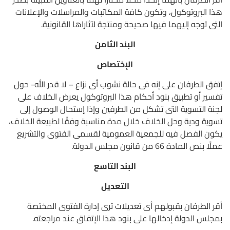
هذا البروتوكول، وتكون كافة المكاتبات والمراسلات والإعلانات
التى توجه إليهما فيها صحيحة ومنتجة لآثاراها القانونية.
البند الثامن
الإختصاص
إتفق الطرفان على إنه فى حالة نشوب أى نزاع – لا قدر الله- حول
تفسير أو تطبيق بنود أحكام هذا البروتوكول يعرض الخلاف على
لجنة التسوية التى تشكل من الطرفين وإذا إستحال الوصول إلى
تسوية ودية وحل الخلاف خلال مدة مناسبة وفقًا لطبيعة الخلاف،
يكون الفصل فيه للجمعية العمومية لقسمى الفتوى والتشريع
عملًا بنص المادة 66 من قانون مجلس الدولة.
البند التاسع
التعديل
أقر الطرفان بقبولهم أى تعديلات ترى إدارة الفتوى المختصة
بمجلس الدولة إدخالها على بنود هذا الإتفاق عند مراجعته.