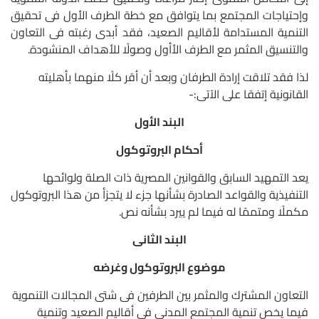
وإحتياجات المجتمع بما يتوافق مع خطة الطرف الأول فى تحقيق
التنمية المستدامة لأقاليم الصعيد، فقد أبدى رغبته فى التعاون
والتنسيق المثمر مع الطرف الأأول وصولًا للأهداف المنشودة.
لذا فقد تلاقت إرادة الطرفان وبعد أن أقر كلًا منهما بأهليته
القانونية إتفقا على الآتى:-
البند الأول
أحكام البروتوكول
يعد التمهيد السابق والقوانين المصرية ذات الصلة ولوائحها
التنفيذية والقواعد الصادرة بشأنها جزء لا يتجزأ من هذا البروتوكول
مكملًا ومتممًا له فيما لم ييرد بشأنه نص.
البند الثانى
موضوع البروتوكول وغرضه
التعاون المشترك والمثمر بين الطرفين فى شتى المجالات التنموية
فيما يخص تنمية المجتمع المدنى فى أقاليم الصعيد وتنمية