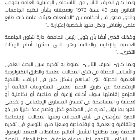
ولما كان الطرف الثانى من الأاشخاص الإعتبارية العامة بموجب
القانون رقم 49 لسنة 1972 وتعديلاته بشأن تنظيم الجامعات
والذى قضى فى أحكامه بأن “الجامعات هيئات عامة ذات طابع
علمى وثقافى ولكل منها شخصية إعتبارية….”.
وكذلك قضى أيضًا بأن يتولى رئيس الجامعة إدارة شئون الجامعة
العلمية والإدارية والمالية وهو الذى يمثلها أمام الهيئات
الأخرى…..”
ولما كان- الطرف الثانى- المنوط به تقديم سبل البحث العلمى
والأساليب الحديثة فى شتى المجالات العلمية والطرق التكنولوجية
العلمية الحديثة التى تساهم بشكل كبير فى الإرتقاء بالتنمية
الإقتصادية عن طريق الدعم العلمى للمشروعات القائمة أو
المزمع إقامتها سواء أكانت زراعية أو صناعية أو تكاملية أو
تعدينية و المساهمة فى تحسين المستوى الإجتماعى والخدمى
للفرد بما يؤتى ثماره على المجتمع ككل وتضم عددًا كبيرًا من ذو
الخبرة المؤهلين فى شتى المجالات ومنها المجالات الإجتماعية
والثقافية والعلمية والإقتصادية وسعيًا منها للتوسع فى تقديم
الخدمة ومد مظلتها لتشمل أقاليم محافظات الصعيد للوصول
إلى التكامل التنموى إطار مراعاة وتحقيق خطط الدولة التنموية