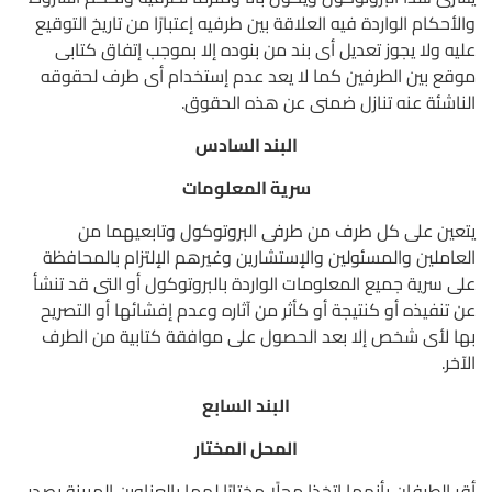
والأحكام الواردة فيه العلاقة بين طرفيه إعتبارًا من تاريخ التوقيع
عليه ولا يجوز تعديل أى بند من بنوده إلا بموجب إتفاق كتابى
موقع بين الطرفين كما لا يعد عدم إستخدام أى طرف لحقوقه
الناشئة عنه تنازل ضمنى عن هذه الحقوق.
البند السادس
سرية المعلومات
يتعين على كل طرف من طرفى البروتوكول وتابعيهما من
العاملين والمسئولين والإستشارين وغيرهم الإلتزام بالمحافظة
على سرية جميع المعلومات الواردة بالبروتوكول أو التى قد تنشأ
عن تنفيذه أو كنتيجة أو كأثر من آثاره وعدم إفشائها أو التصريح
بها لأى شخص إلا بعد الحصول على موافقة كتابية من الطرف
الآخر.
البند السابع
المحل المختار
أقر الطرفان بأنهما إتخذا محلًا مختارًا لهما بالعناوين المبينة بصدر