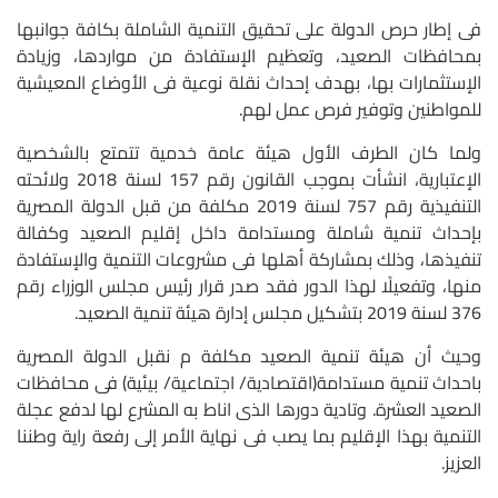
فى إطار حرص الدولة على تحقيق التنمية الشاملة بكافة جوانبها
بمحافظات الصعيد، وتعظيم الإستفادة من مواردها، وزيادة
الإستثمارات بها، بهدف إحداث نقلة نوعية فى الأوضاع المعيشية
للمواطنين وتوفير فرص عمل لهم.
ولما كان الطرف الأول هيئة عامة خدمية تتمتع بالشخصية
الإعتبارية، انشأت بموجب القانون رقم 157 لسنة 2018 ولائحته
التنفيذية رقم 757 لسنة 2019 مكلفة من قبل الدولة المصرية
بإحداث تنمية شاملة ومستدامة داخل إقليم الصعيد وكفالة
تنفيذها، وذلك بمشاركة أهلها فى مشروعات التنمية والإستفادة
منها، وتفعيلًا لهذا الدور فقد صدر قرار رئيس مجلس الوزراء رقم
376 لسنة 2019 بتشكيل مجلس إدارة هيئة تنمية الصعيد.
وحيث أن هيئة تنمية الصعيد مكلفة م نقبل الدولة المصرية
باحداث تنمية مستدامة(اقتصادية/ اجتماعية/ بيئية) فى محافظات
الصعيد العشرة. وتادية دورها الذى اناط به المشرع لها لدفع عجلة
التنمية بهذا الإقليم بما يصب فى نهاية الأمر إلى رفعة راية وطننا
العزيز.