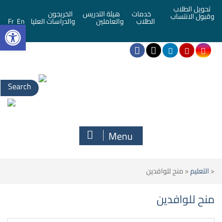
تحويل الطلاب
خدمات
هيئة التدريس
الخريجون
وقبول الانتساب
bar
الطلاب
والعاملين
والدراسات العليا
En
Fr
Menu
<
التعليم
<
منح للوافدين
منح للوافدين