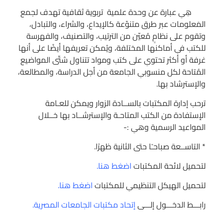
هِىِ عبارة عن وحدة علمية تربوية ثقافية تهدف لجمع
المَعلومات عبر طرق متنوّعة كالإيداع، والشراء، والتبادل،
وتقوم على نظامٍ مُعيّن من الترتيب، والتصنيف، والفهرسة
للكتب فىِ أماكنها المختلفة، ويُمكن تعريفها أيضًا على أنها
غرفة أو أكثر تحتوىِ على كتب ومواد تتناول شتّى المواضيع
المُتاحة لكل منسوبىِ الجامعة من أجل الدراسة، والمطالعة،
والإسترشاد بها.
ترحب إدارة المكتبات بالســادة الزوار ويمكن للعـامة
الإستفادة من الكتب المتاحـة والإسترشــاد بها خــلال
المواعيد الرسمية وهىِ :-
* التاســعة صباحـًا حتى الثانية ظهرًا.
لتحميل لائحة المكتبات
اضغط هنا
.
لتحميل الهيكل التنظيمىِ للمكتبات
اضغط هنا
.
رابـــط الدخـــول إلـــى
إتحاد مكتبات الجامعات المصرية.