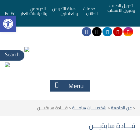
تحويل الطلاب
خدمات
هيئة التدريس
الخريجون
وقبول الانتساب
bar
الطلاب
والعاملين
والدراسات العليا
En
Fr
Menu
<
عن الجامعة
<
شخصيـــات هامـــة
<
قـــادة سابقيـــن
قـــادة سابقيـــن