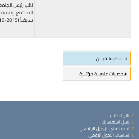
نائب رئيس الجامع
المجتمع وتنمية ال
سابقـاً (2015-2016).
قـــادة سابقيـــن
شخصـيات علميــة مؤثــرة
نتائج الطلاب
أرسل استفسارك
الدعم الفني للإيميل الجامعي
أساسيات التحول الرقمي