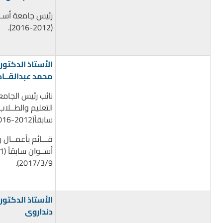
رئيس جامعة أســو
(2012-2016).
الأستاذ الدكتور/ 
محمد عبدالقــاد
نائب رئيس الجام
التعليم والطــلاب
سابقاً(2012-2016).
قـــائم بأعمــال
2017/3/9).
الأستاذ الدكتور
دنداروى