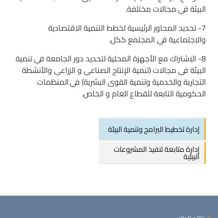
البيئة فىِ مجالات مختلفة.
7- تحديد المحاور الرئيسية لخطط التنمية الاِقتصادية
والاِجتماعية فىِ المجتمع ككل.
8- الاِشتراك مع الأجهزة المحلية لتحديد دور الجامعة فىِ تنمية
البيئة فىِ مجالات (تنمية الإنتاج الصناعىِ و الزراعىِ والأنشطة
التجارية والخدمية وتنمية القوى البشرية) فىِ المنظمات
الحكومية التابعة للقطاع العام و الخاص.
إدارة تخطيط البرامج وتنمية البيئة
إدارة متابعة تنفيذ المشروعات
البيئية