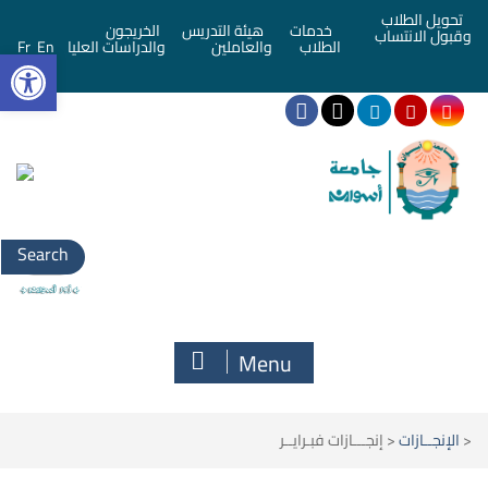
تحويل الطلاب
خدمات
هيئة التدريس
الخريجون
وقبول الانتساب
bar
الطلاب
والعاملين
والدراسات العليا
En
Fr
Menu
<
الإنجــازات
<
إنجـــازات فبـرايــر