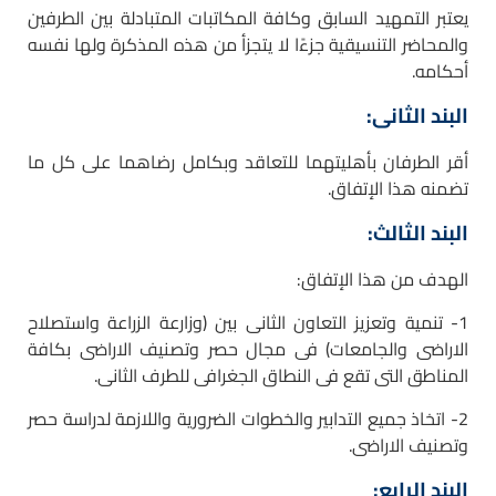
يعتبر التمهيد السابق وكافة المكاتبات المتبادلة بين الطرفين
والمحاضر التنسيقية جزءًا لا يتجزأ من هذه المذكرة ولها نفسه
أحكامه.
البند الثانى:
أقر الطرفان بأهليتهما للتعاقد وبكامل رضاهما على كل ما
تضمنه هذا الإتفاق.
البند الثالث:
الهدف من هذا الإتفاق:
1- تنمية وتعزيز التعاون الثانى بين (وزارعة الزراعة واستصلاح
الاراضى والجامعات) فى مجال حصر وتصنيف الاراضى بكافة
المناطق التى تقع فى النطاق الجغرافى للطرف الثانى.
2- اتخاذ جميع التدابير والخطوات الضرورية واللازمة لدراسة حصر
وتصنيف الاراضى.
البند الرابع: