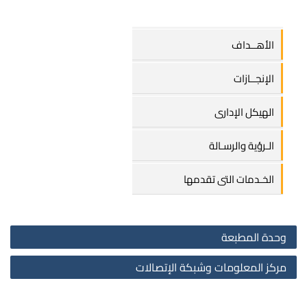
الأهــداف
الإنجــازات
الهيكل الإدارى
الـرؤية والرسـالة
الخـدمات التى تقدمها
وحدة المطبعة
مركز المعلومات وشبكة اﻹتصالات