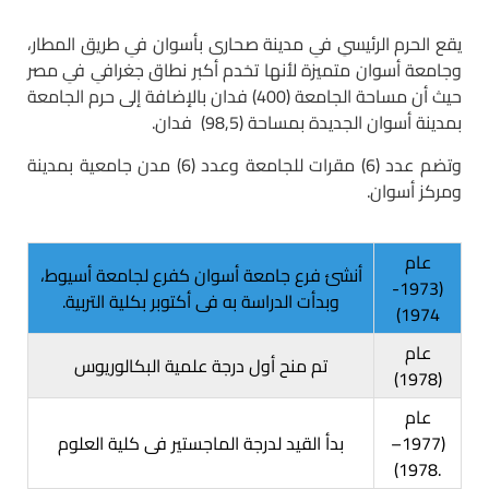
يقع الحرم الرئيسىِ فىِ مدينة صحارى بأسوان فىِ طريق المطار،
وجامعة أسوان متميزة لأنها تخدم أكبر نطاق جغرافىِ فىِ مصر
حيث أن مساحة الجامعة (400) فدان بالإضافة إلى حرم الجامعة
بمدينة أسوان الجديدة بمساحة (98,5) فدان.
وتضم عدد (6) مقرات للجامعة وعدد (6) مدن جامعية بمدينة
ومركز أسوان.
عام
أنشئ فرع جامعة أسوان كفرع لجامعة أسيوط،
(1973-
وبدأت الدراسة به فى أكتوبر بكلية التربية.
1974)
عام
تم منح أول درجة علمية البكالوريوس
(1978)
عام
(1977–
بدأ القيد لدرجة الماجستير فى كلية العلوم
1978).