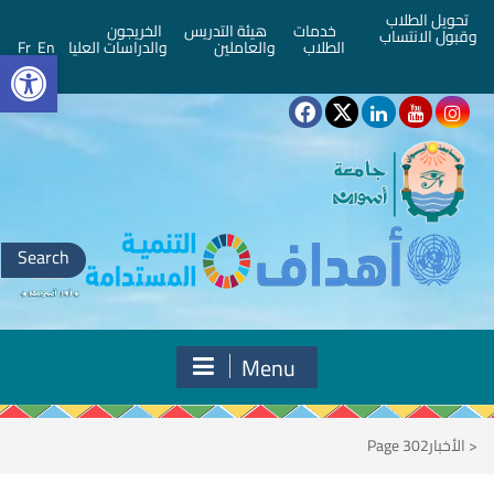
تحويل الطلاب
خدمات
هيئة التدريس
الخريجون
وقبول الانتساب
bar
الطلاب
والعاملين
والدراسات العليا
En
Fr
Search
for:
Menu
<
الأخبار
Page 302