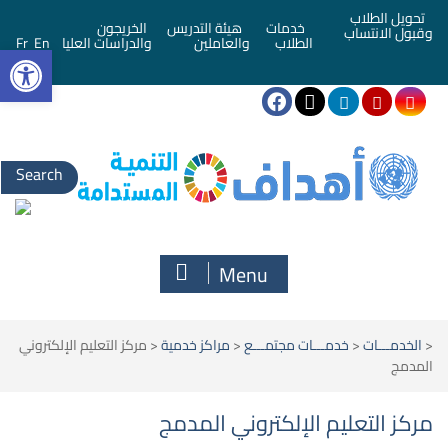
تحويل الطلاب
خدمات
هيئة التدريس
الخريجون
وقبول الانتساب
bar
الطلاب
والعاملين
والدراسات العليا
En
Fr
Menu
<
الخدمـــات
<
خدمـــات مجتمـــع
<
مراكز خدمية
<
مركز التعليم الإلكتروني
المدمج
مركز التعليم الإلكتروني المدمج