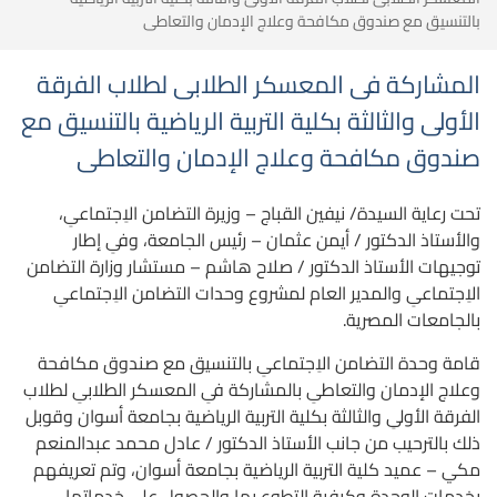
بالتنسيق مع صندوق مكافحة وعلاج الإدمان والتعاطى
المشاركة فى المعسكر الطلابى لطلاب الفرقة
الأولى والثالثة بكلية التربية الرياضية بالتنسيق مع
صندوق مكافحة وعلاج الإدمان والتعاطى
تحت رعاية السيدة/ نيفين القباج – وزيرة التضامن الاِجتماعىِ،
والأستاذ الدكتور / أيمن عثمان – رئيس الجامعة، وفىِ إطار
توجيهات الأستاذ الدكتور / صلاح هاشم – مستشار وزارة التضامن
الاِجتماعىِ والمدير العام لمشروع وحدات التضامن الاِجتماعىِ
بالجامعات المصرية.
قامة وحدة التضامن الاِجتماعىِ بالتنسيق مع صندوق مكافحة
وعلاج الإدمان والتعاطىِ بالمشاركة فىِ المعسكر الطلابىِ لطلاب
الفرقة الأولىِ والثالثة بكلية التربية الرياضية بجامعة أسوان وقوبل
ذلك بالترحيب من جانب الأستاذ الدكتور / عادل محمد عبدالمنعم
مكي – عميد كلية التربية الرياضية بجامعة أسوان، وتم تعريفهم
بخدمات الوحدة وكيفية التطوع بها والحصول علي خدماتها.