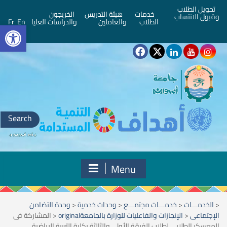
تحويل الطلاب
خدمات
هيئة التدريس
الخريجون
وقبول الانتساب
bar
الطلاب
والعاملين
والدراسات العليا
En
Fr
Search
for:
Menu
<
الخدمـــات
<
خدمـــات مجتمـــع
<
وحدات خدمية
<
وحدة التضامن
الإجتماعى
<
الإنجازات والفاعليات للوزارة بالجامعةoriginal
<
المشاركة فى
المعسكر الطلابى لطلاب الفرقة الأولى والثالثة بكلية التربية الرياضية