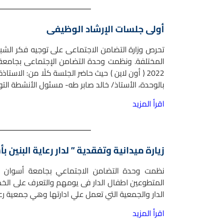
أولى جلسات الإرشاد الوظيفى
تحرص وزارة التضامن الاجتماعى على توجيه فكر الشبا
2022 ( أون لاين ) حيث حاضر الجلسة كلًا من: الا
بالوحدة، الأستاذ/ خالد صابر طه- مسئول الأنشطة التو
اقرأ المزيد
زيارة ميدانية وتفقدية ” لدار رعاية البنين ب
نظمت وحدة التضامن الاجتماعي بجامعة أسوان زيار
المتطوعين اطفال الدار فى يومهم والتعرف على الخدما
الدار والجمعية التي تعمل علي ادارتها وهي جمعية رعاية
اقرأ المزيد