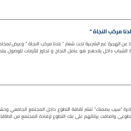
نا مركب النجاة “
ن الهجرة غير الشرعية تحت شعار ” بلدنا مركب النجاة ” وعرض لمخاط
ة الشباب داخل بلادهم هو عامل النجاح و تجاوز للأزمات للوصول ببلدن
درة “سيب بصمتك” لنشر ثقافة التطوع داخل المجتمع الجامعي وحش
التطوعى واضافت بياناتهم على بنك التطوع لإفادة المجتمع من الطاقا