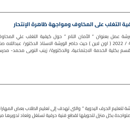
فية التغلب على المخاوف ومواجهة ظاهرة الإنتحار
ة عمل بعنوان ” الأمان التام ” حول كيفية التغلب علي المخاو
ومواجهة ظاهرة الانتحار يوم الأحد الموافق 24 / 4 / 2022 ( اون لاين ) حيث حاضر الورشة الاستاذ الدكتور/ عبداللاه ص
قسم بكلية الخدمة الاجتماعية، والدكتورة/ زينب النوبى محمد- مدر
 لتعليم الحرف اليدوية ” والتى تهدف إلى تعليم الطلاب بعض المهارا
تواجدة بكل منزل لتحويلها لقطع فنية حرفية تستغل وتعاد تدويرها مر