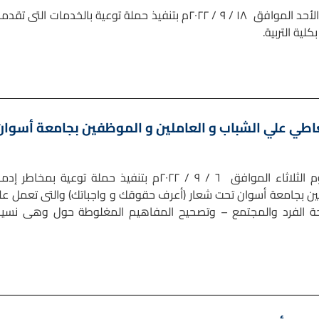
قامت وحدة التضامن الإجتماعى بجامعة أسوان يوم الأحد الموافق ١٨ / ٩ / ٢٠٢٢م بتنفيذ حملة توعية بالخدمات التى ت
لية التربية.
عاطي علي الشباب و العاملين و الموظفين بجامعة أسوان
قامت وحدة التضامن الاجتماعى بجامعة أسوان يوم الثلاثاء الموافق ٦ / ٩ / ٢٠٢٢م بتنفيذ حملة توعية بمخاطر
ين بجامعة أسوان تحت شعار (أعرف حقوقك و واجباتك) والتى تعمل عل
صحة الفرد والمجتمع – وتصحيح المفاهيم المغلوطة حول وهى نسيا