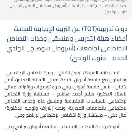
وحدات التضامن الاِجتماعى لجامعات (أسيوط_ سوهاج_ الوادىِ الجديد_
جنوب الوادىِ)
دورة تدريبية(TOT) عن التربية الإيجابية للسادة
أعضاء هيئة التدريس ومنسقى وحدات التضامن
الاِجتماعى لجامعات (أسيوط_ سوهاج_ الوادىِ
الجديد_ جنوب الوادىِ)
تحت رعاية السيدة/ نيفين القباج – وزيرة التضامن الإجتماعىِ،
وبالتعاون مع جامعة أسوان بقيادة معالىِ الأستاذ الدكتور/ أيمن
عثمان – رئيس جامعة أسوان، وفىِ ضوء توجيهات وإشراف معالىِ
الأستاذ الدكتور/ صلاح أحمد هاشم – مستشار وزارة التضامن
الإجتماعىِ للسياسات الاِجتماعية ومنسق عام وحدات التضامن
الاِجتماعىِ بالجامعات المصرية، وتحت إشراف وتوجيه الدكتورة/
أمال ذكي – مستشار وزارة التضامن الإجتماعىِ لبرنامج وعىِ.
شاركت وحدة التضامن الاِجتماعىِ بجامعة أسوان ببرنامج وعىِ