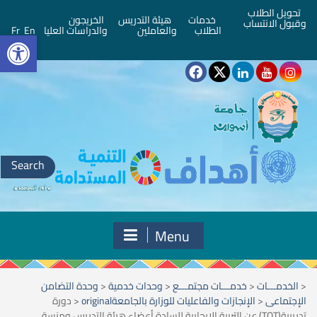
تحويل الطلاب
خدمات
هيئة التدريس
الخريجون
وقبول الانتساب
bar
الطلاب
والعاملين
والدراسات العليا
En
Fr
Search
for:
Menu
<
الخدمـــات
<
خدمـــات مجتمـــع
<
وحدات خدمية
<
وحدة التضامن
الإجتماعى
<
الإنجازات والفاعليات للوزارة بالجامعةoriginal
<
دورة
تدريبية(TOT) عن التربية الإيجابية للسادة أعضاء هيئة التدريس ومنسقى