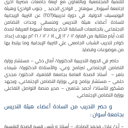
للتنمية المجتمعية وبالتعاون مع أربعة جامعات مصرية أخرى
(جامعة أسيوط_ سوهاج _ الوادي الجديد _ جنوب الوادي) وهيئة
اليونيسيف الدولية، في دورة تدريبية(TOT) عن التربية الإيجابية
للسادة أعضاء هيئة التدريس ومنسقىِ وحدات التضامن
الاِجتماعىِ بالجامعات السابقة الذكر بجامعة أسيوط العريقة لمدة
ثلاث أيام متتالية من الفترة ١٢ / ١٢ إلى ١٤ / ١٢ / ٢٠٢١م بهدف إعداد
كوادر لتدريب الشباب الجامعىِ علي التربية الإيجابية وما يرتبط بها
من موضوعات وقضايا.
حاضر في الدورة التدريبية الدكتورة/ أمال ذكي – مستشار وزارة
التضامن الإجتماعىِ لبرنامج وعي، والأستاذة الدكتورة/ شيماء
باهر – أستاذ الصحة العامة بجامعة القاهرة، الدكتور/ مجدي
حلمىِ – مستشار برنامج وعىِ بوزارة التضامن الإجتماعىِ، وبجهد
مشكور للأستاذ/ أحمد شاهين – مدير منصة التواصل التفاعلىِ
بوزارة التضامن الإجتماعىِ.
و حضر التدريب من السادة أعضاء هيئة التدريس
بجامعة أسوان :
– أ.د/ عادل محمد الصادق – أستاذ و رئيس قسم الصحة النفسية