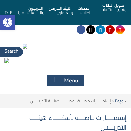
تحويل الطلاب
خدمات
هيئة التدريس
الخريجون
وقبول الانتساب
bar
الطلاب
والعاملين
والدراسات العليا
En
Fr
Menu
<
Page
<
إستمــــارات خاصـــة بأعضــــاء هيئـــة التدريـــس
إستمــــارات خاصـــة بأعضــــاء هيئـــة
التدريـــس