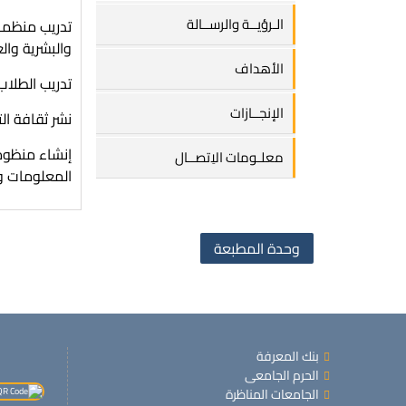
الـرؤيــة والرســالة
تدريب منظمات
والبشرية والع
الأهداف
تدريب الطلاب
الإنجــازات
نشر ثقافة ال
إنشاء منظومة
معلـومات الاِتصــال
المعلومات وا
وحدة المطبعة
بنك المعرفة
الحرم الجامعى
الجامعات المناظرة