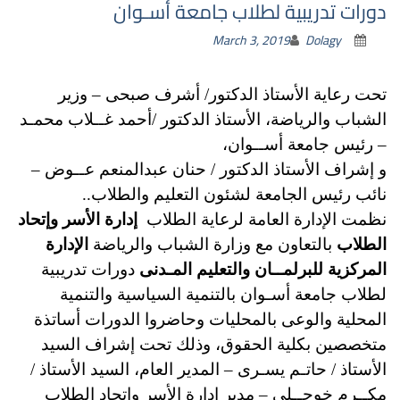
دورات تدريبية لطلاب جامعة أسـوان
March 3, 2019
Dolagy
تحت رعاية الأستاذ الدكتور/ أشرف صبحى – وزير
الشباب والرياضة، الأستاذ الدكتور /أحمد غــلاب محمـد
– رئيس جامعة أســوان،
و إشراف الأستاذ الدكتور / حنان عبدالمنعم عــوض –
نا
ئب رئيس الجامعة لشئون التعليم والطلاب..
نظمت الإدارة العامة لرعاية الطلاب
إدارة الأسر وإتحاد
الطلاب
بالتعاون مع وزارة الشباب والرياضة
الإدارة
المركزية للبرلمــان والتعليم المـدنى
دورات تدريبية
لطلاب جامعة أسـوان بالتنمية السياسية والتنمية
المحلية والوعى بالمحليات وحاضروا الدورات أساتذة
متخصصين بكلية الحقوق، وذلك تحت إشراف السيد
الأستاذ / حاتـم يسـرى – المدير العام، السيد الأستاذ /
مكــرم خوجــلى – مدير إدارة الأسر وإتحاد الطلاب