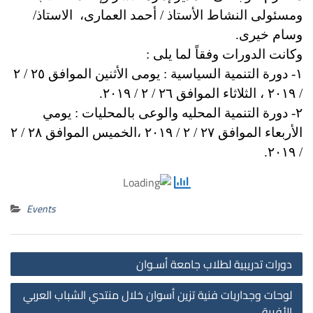
ومسئولى النشاط الأستاذ / أحمد العمارى، الاستاذ/
وسام خيرى.
وكانت الدورات وفقاً لما يلى :
١- دورة التنمية السياسية : يومى الأثنين الموافق ٢٥ / ٢
/ ٢٠١٩ ، الثلاثاء الموافق ٢٦ / ٢ / ٢٠١٩.
٢- دورة التنمية المحليه والوعى بالمحليات : يومي
الأربعاء الموافق ٢٧ / ٢ / ٢٠١٩ ،الخميس الموافق ٢٨ / ٢
/ ٢٠١٩.
Events
st
دورات تدريبية لطلاب جامعة أسـوان
on
لوحات وجداريات فنية تزين أسوان خلال منتدي الشباب العربي
الأفريقي