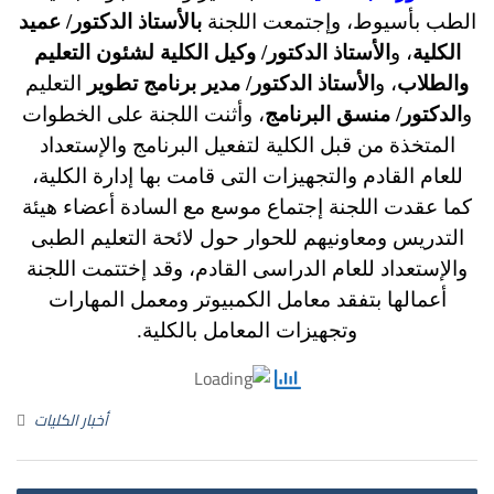
الطب بأسيوط، وإجتمعت اللجنة
بالأستاذ الدكتور/ عميد
الكلية
، و
الأستاذ الدكتور
/ وكيل الكلية لشئون التعليم
والطلاب
، و
الأستاذ الدكتور
/ مدير برنامج تطوير
التعليم
و
الدكتور/ منسق البرنامج
، وأثنت اللجنة على الخطوات
المتخذة من قبل الكلية لتفعيل البرنامج والإستعداد
للعام القادم والتجهيزات التى قامت بها إدارة الكلية،
كما عقدت اللجنة إجتماع موسع مع السادة أعضاء هيئة
التدريس ومعاونيهم للحوار حول لائحة التعليم الطبى
والإستعداد للعام الدراسى القادم، وقد إختتمت اللجنة
أعمالها بتفقد معامل الكمبيوتر ومعمل المهارات
وتجهيزات المعامل بالكلية.
أخبار الكليات
st