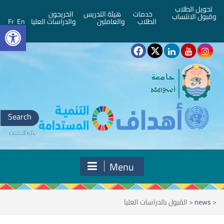
تحويل الطلاب
خدمات
هيئة التدريس
الخريجون
وقبول الانتساب
bar
الطلاب
والعاملين
والدراسات العليا
En
Fr
Search
for:
Menu
<
news
<
القبول بالدراسات العليا