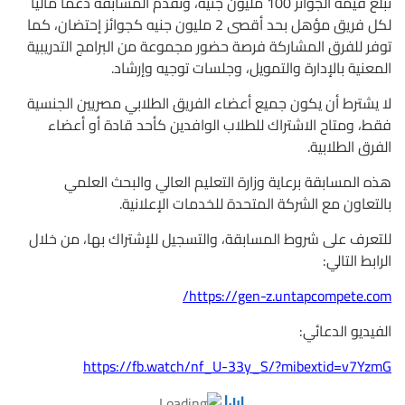
تبلغ قيمة الجوائز 100 مليون جنيه، وتقدم المسابقة دعمًا ماليًّا
لكل فريق مؤهل بحد أقصى 2 مليون جنيه كجوائز إحتضان، كما
توفر للفرق المشاركة فرصة حضور مجموعة من البرامج التدريبية
المعنية بالإدارة والتمويل، وجلسات توجيه وإرشاد.
لا يشترط أن يكون جميع أعضاء الفريق الطلابي مصريين الجنسية
فقط، ومتاح الاشتراك للطلاب الوافدين كأحد قادة أو أعضاء
الفرق الطلابية.
هذه المسابقة برعاية وزارة التعليم العالي والبحث العلمي
بالتعاون مع الشركة المتحدة للخدمات الإعلانية.
للتعرف على شروط المسابقة، والتسجيل للإشتراك بها، من خلال
الرابط التالي:
https://gen-z.untapcompete.com/
الفيديو الدعائي:
https://fb.watch/nf_U-33y_S/?mibextid=v7YzmG