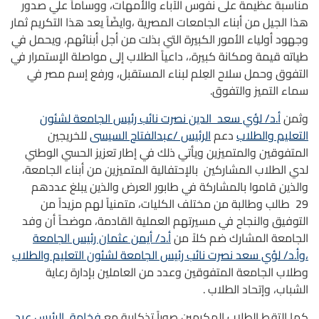
مناسبة عظيمة على نفوس الآباء والأمهات، ووساماً علي صدور
هذا الجيل من أبناء الجامعات المصرية ،وايضًاً يعد هذا التكريم ثمار
وجهود أولياء الأمور الكبيرة التي بذلت من أجل أبنائهم، ويحمل في
طياته قيمة ومكانة كبيرة،، داعياً الطلاب إلى مواصلة الإستمرار في
التفوق وحمل سلاح العِلم لبناء المستقبل، ورفع إسم مصر في
سماء التميز والتفوق.
وثمن
أ.د/ لؤي سعد الدين نصرت نائب رئيس الجامعة لشئون
التعليم والطلاب
دعم
الرئيس /عبدالفتاح السيسى
للخريجين
المتفوقين والمتميزين ويأتي ذلك في إطار تعزيز الحسي الوطني
لدي الطلاب المشاركين بالإحتفالية المتميزين من أبناء الجامعة،
والذين قاموا بالمشاركة في طابور العرض والذين يبلغ عددهم
29 طالب وطالبة من مختلف الكليات، متمنياً لهم مزيداً من
التوفيق والنجاح في مسيرتهم العملية القادمة، موضحاً أن وفد
الجامعة المشارك ضم كلاً من
أ.د/ أيمن عثمان رئيس الجامعة
،وأ.د/ لؤي سعد نصرت نائب رئيس الجامعة لشئون التعليم والطلاب
وطلاب الجامعة المتفوقين وعدد من العاملين بإدارة رعاية
الشباب، وإتحاد الطلاب .
كما إلتقط الطلاب المكرمين صوراً تذكارية مع
فخامة الرئيس عبد