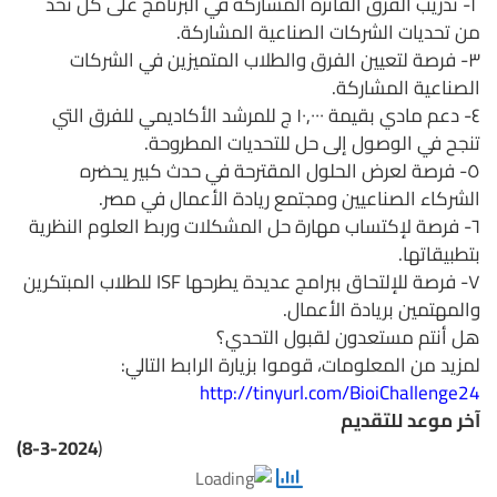
٢- تدريب الفرق الفائزة المشاركة في البرنامج على كل تحد
من تحديات الشركات الصناعية المشاركة.
٣- فرصة لتعيين الفرق والطلاب المتميزين في الشركات
الصناعية المشاركة.
٤- دعم مادي بقيمة ١٠,٠٠٠ ج للمرشد الأكاديمي للفرق التي
تنجح في الوصول إلى حل للتحديات المطروحة.
٥- فرصة لعرض الحلول المقترحة في حدث كبير يحضره
الشركاء الصناعيين ومجتمع ريادة الأعمال في مصر.
٦- فرصة لإكتساب مهارة حل المشكلات وربط العلوم النظرية
بتطبيقاتها.
٧- فرصة للإلتحاق ببرامج عديدة يطرحها ISF للطلاب المبتكرين
والمهتمين بريادة الأعمال.
هل أنتم مستعدون لقبول التحدي؟
لمزيد من المعلومات، قوموا بزيارة الرابط التالي:
http://tinyurl.com/BioiChallenge24
آخر موعد للتقديم
(8-3-2024
)