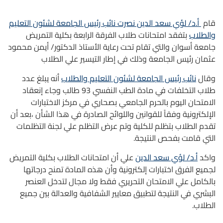
قام
أ.د/ لؤي سعد الدين نصرت نائب رئيس الجامعة لشئون التعليم
والطلاب
بتفقد امتحانات طلاب الفرقة الرابعة بكلية التمريض
جامعة أسوان والتي تقام تحت رعاية الأستاذ الدكتور/ أيمن محمود
عثمان رئيس الجامعة وذلك في إطار التيسير علي الطلاب
وقال
نائب رئيس الجامعة لشئون التعليم والطلاب
أنه يبلغ عدد
طلاب التخلفات في مادة الطب النفسي 93 طالب وجاء إنعقاد
الامتحان اليوم بالحرم الجامعي بصحاري في مركز الاختبارات
الإلكترونية وفقاً للقوانين واللوائح الصادرة في هذا الشأن ،بعد أن
تقدم الطلاب بتظلم للكلية وتم عرض التظلم علي لجنة التظلمات
التي قامت بفحص النتيجة.
واكد
أ.د/ لؤي سعد الدين
علي أن امتحانات الطلاب بكلية التمريض
لجميع الفرق اختبارات إلكترونية وأن هذه المادة تمنح درجاتها
بالكامل علي الامتحان التحريري فقط ولا مجال لتدخل العنصر
البشري في النتيجة لتطبيق معايير الشفافية والعدالة بين جميع
الطلاب.