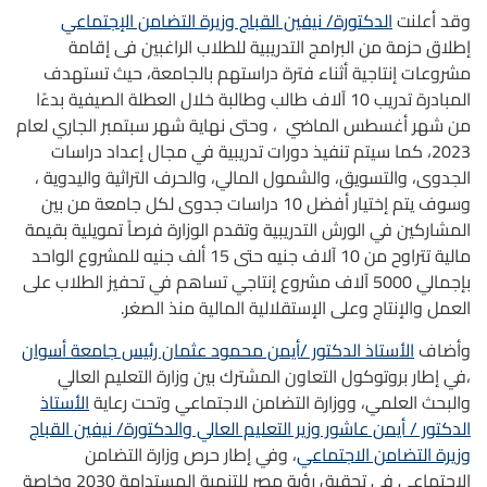
وقد أعلنت
الدكتورة/ نيفين القباج وزيرة التضامن الإجتماعي
إطلاق حزمة من البرامج التدريبية للطلاب الراغبين فى إقامة
مشروعات إنتاجية أثناء فترة دراستهم بالجامعة، حيث تستهدف
المبادرة تدريب 10 آلاف طالب وطالبة خلال العطلة الصيفية بدءًا
من شهر أغسطس الماضي ، وحتى نهاية شهر سبتمبر الجاري لعام
2023، كما سيتم تنفيذ دورات تدريبية في مجال إعداد دراسات
الجدوى، والتسويق، والشمول المالي، والحرف التراثية واليدوية ،
وسوف يتم إختيار أفضل 10 دراسات جدوى لكل جامعة من بين
المشاركين في الورش التدريبية وتقدم الوزارة فرصاً تمويلية بقيمة
مالية تتراوح من 10 آلاف جنيه حتى 15 ألف جنيه للمشروع الواحد
بإجمالي 5000 آلاف مشروع إنتاجي تساهم في تحفيز الطلاب على
العمل والإنتاج وعلى الإستقلالية المالية منذ الصغر.
وأضاف
الأستاذ الدكتور /أيمن محمود عثمان رئيس جامعة أسوان
،في إطار بروتوكول التعاون المشترك بين وزارة التعليم العالي
والبحث العلمي، ووزارة التضامن الاجتماعي وتحت رعاية
الأستاذ
الدكتور / أيمن عاشور وزير التعليم العالي والدكتورة/ نيفين القباج
وزيرة التضامن الاجتماعي
، وفي إطار حرص وزارة التضامن
الاجتماعي في تحقيق رؤية مصر للتنمية المستدامة 2030 وخاصة