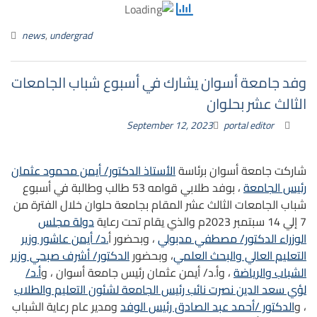
news
,
undergrad
وفد جامعة أسوان يشارك في أسبوع شباب الجامعات
الثالث عشر بحلوان
September 12, 2023
portal editor
شاركت جامعة أسوان برئاسة
الأستاذ الدكتور/ أيمن محمود عثمان
رئيس الجامعة
، بوفد طلابي قوامه 53 طالب وطالبة في أسبوع
شباب الجامعات الثالث عشر المقام بجامعة حلوان خلال الفترة من
7 إلي 14 سبتمبر 2023م والذي يقام تحت رعاية
دولة مجلس
الوزراء الدكتور/ مصطفي مدبولي
، وبحضور أ
.د/ أيمن عاشور وزير
التعليم العالي والبحث العلمي
، وبحضور
الدكتور/ أشرف صبحي وزير
الشباب والرياضة
، وأ.د/ أيمن عثمان رئيس جامعة أسوان ، و
أ.د/
لؤي سعد الدين نصرت نائب رئيس الجامعة لشئون التعليم والطلاب
، و
الدكتور /أحمد عبد الصادق رئيس الوفد
ومدير عام رعاية الشباب