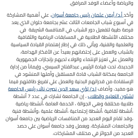
والرياضة وأعضاء الوفد المرافق.
وأكد
أ.د/ أيمن عثمان رئيس جامعة أسوان
، علي أهمية المشاركة
في أسبوع شباب الجامعات الثالث عشر بجامعة حلوان الذي يعد
فرصة طيبة لتفعيل دور الشباب في المنافسة الشريفة في
مختلف الأنشطة الطلابية في المسابقات الرياضية والثقافية
والعلمية والفنية، ويأتي ذلك في إطار إهتمام القيادة السياسية
بالشباب والعمل على إحتضانهم بعيداً عن الأفكار الهدامة،
والعمل علي تعزيز الإنتماء والولاء لديهم بإنجازات الجمهورية
الجديدة، تحت قيادة الرئيس عبدالفتاح السيسي، وإيماناً من إدارة
الجامعة بمكانة الشباب قادة المستقبل وأملها المنشود في
الإستفادة من قدراتهم البدنية والعمل علي تفريغ طاقتهم فيما
هو مفيد، وأضاف
ا.د/ لؤي سعد الدين نصرت نائب رئيس الجامعة
لشئون التعليم والطلاب
، إن الجامعة تشارك في عدد 7 أنشطة
طلابية مختلفة وهي الجوالة ، الخدمة العامة ،أنشطة رياضية
،أنشطة ثقافية ،أنشطة إجتماعية ،أنشطة علمية ،وأنشطة فنية
،وقد تقام اليوم العديد من المنافسات الرياضية بين جامعة أسوان
والجامعات المشاركة، ويعمل وفد جامعة أسوان علي حصد
العديد من الجوائز في مختلف المشاركات.