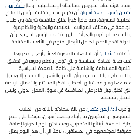
إستاد هيئة قناة السويس بمحافظة الإسماعيلية ، وقال
أ.د/ أيمن
عثمان رئيس جامعة أسوان
أن تكريم ودعم فخامة الرئيس للنماذج
الطلابية المشرفة، يعد حافزاً كبيراً لخلق منافسة شريفة بين طلاب
الجامعة في مختلف المجالات التعليمية والبحثية والأكاديمية
والأنشطة الرياضية والتي أكد عليها فخامة الرئيس السيسي وأن
الدولة تقدم الدعم الكامل للأبطال منهم في الألعاب المختلفة .
وأضاف
“عثمان”
أن الجامعات المصرية تعيش أزهي عصورها
تحت رعاية القيادة السياسية والتي تؤمن بالعلم ودوره في تحقيق
التنمية المستدامة والشاملة علي كافة الأصعدة السياسية
والاقتصادية والاجتماعية، وأن الأمم والشعوب لا تتقدم إلا بعقول
علماءها وسواعد شبابها أصحاب الفكر المستنير والأعمال الريادية
التي تخلق جيل قادر علي المنافسة في سوق العمل الدولي وليس
المحلي فحسب.
وأعرب
أ.د/ أيمن عثمان
عن بالغ سعادته بأبنائه من الطلاب
المتفوقين والمكرمين من أبناء جامعة أسوان، مؤكداً على دعم
إدارة الجامعة لأبنائها المتميزين، ومساندتها لهم ليكونوا إضافة
حقيقية لمجتمعهم في المستقبل ، لافتاً الي أن هذا اليوم يمثل