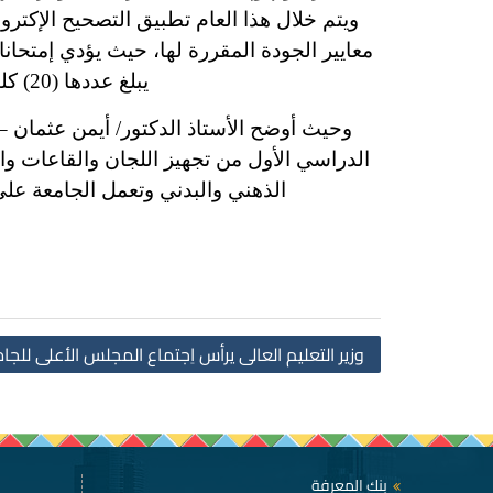
ويتم خلال هذا العام تطبيق التصحيح الإكترو
يبلغ عددها (20) كلية ومعهد ما بين كليات الحرم الجامعي بصحاري وكليات مدينة أسوان الجديدة.
وحيث أوضح الأستاذ الدكتور/ أيمن عثمان – 
الدراسي الأول من تجهيز اللجان والقاعات وا
الذهني والبدني وتعمل الجامعة عل
وزير التعليم العالى يرأس اِجتماع المجلس الأعلى للج
بنك المعرفة