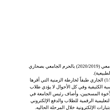
تفقد الأستاذ الدكتور/ أحمد غلاب محمد – رئيس جامعة أسوان إمتحانات الفصل الدراسي الأول لعام الجامعي (2020/2019) بالحرم الجامعي بصحاري
طبيعية).
” علي أنه بدأت إمتحانات الفصل الدراسي الأول إبتداًء من يوم (2020/1/4) علي أن تنتهي (1/23) الجاري طبقاً لخارطة الزمنية التي أقرها
2019/1) لمراعاة لعدد المقرارات الدراسية الكثيفية وفي كل الأحوال لا يؤدي طلاب
ئيس الجامعة التهنئة لأخوة المسحيين، وأضاف رئيس الجامعة في
عليمية الرقمية للطلاب والدفع الإلكتروني
ارات الإلكترونية خلال المرحلة الحاليه.