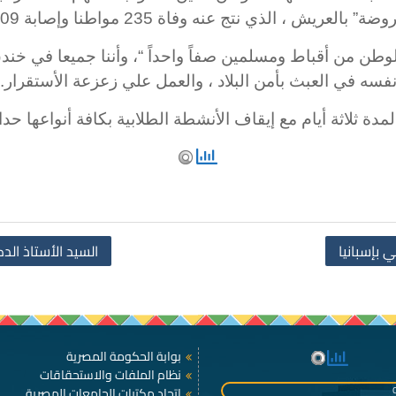
نه وفاة 235 مواطنا وإصابة 109 آخرين ، متمني الشفاء للمصابين.
وطن من أقباط ومسلمين صفاً واحداً “، وأننا جميعا في خ
فسه في العبث بأمن البلاد ، والعمل علي زعزعة الأستقرار.
مدة ثلاثة أيام مع إيقاف الأنشطة الطلابية بكافة أنواعها حد
 بإسبانيا
السيد الأستاذ الد
بوابة الحكومة المصرية
نظام الملفات والاستحقاقات
اتحاد مكتبات الجامعات المصرية