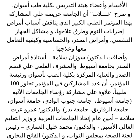
الأقسام وأعضاء هيئة التدريس بكلية طب أسوان.
و صرح “غـــلاب” أن الجامعة حريصة علي المشاركة
بهذا المؤتمر الطبي الكبير الذي يناقش أسباب أمراض
اِضرابات النوم وطرق علاجها، و مشاكل الجهاز
التنفسي، وأمراض الصدر، والحساسية وكيفية التعامل
معها وعلاجها .
وأضافت الدكتور/ سوزان سلامة – أستاذة أمراض
الصدر بجامعة أسيوط والمشرف العلمي علي قسم
الصدر والعناية المركزة بكلية الطب بأسوان ورئيسة
المؤتمر، أن عدد المشاركين في المؤتمر تجاوز 100
طبيباً، علاوة علي مشاركة رؤساء الجامعات الآتيه
(جامعة أسيوط، جامعة جنوب الوادي، جامعة أسوان،
جامعة الزقازيق، جامعة بدر). والدكتور/ عمرو عزت
سلامة – أمين عام إتحاد الجامعات العربية و وزير التعليم
العالي الأسبق ، والدكتور/ محمد خليل العماري – رئيس
لجنة الصحة بمجلس النواب، و الدكتور/ الفاتح البخارى