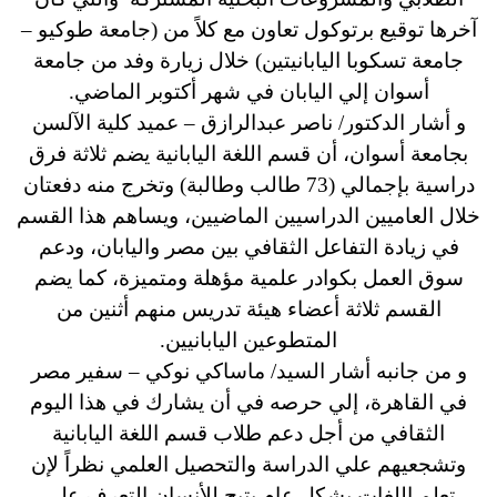
آخرها توقيع برتوكول تعاون مع كلاً من (جامعة طوكيو –
جامعة تسكوبا اليابانيتين) خلال زيارة وفد من جامعة
أسوان إلي اليابان في شهر أكتوبر الماضي.
و أشار الدكتور/ ناصر عبدالرازق – عميد كلية الآلسن
بجامعة أسوان، أن قسم اللغة اليابانية يضم ثلاثة فرق
دراسية بإجمالي (73 طالب وطالبة) وتخرج منه دفعتان
خلال العاميين الدراسيين الماضيين، ويساهم هذا القسم
في زيادة التفاعل الثقافي بين مصر واليابان، ودعم
سوق العمل بكوادر علمية مؤهلة ومتميزة، كما يضم
القسم ثلاثة أعضاء هيئة تدريس منهم أثنين من
المتطوعين اليابانيين.
و من جانبه أشار السيد/ ماساكي نوكي – سفير مصر
في القاهرة، إلي حرصه في أن يشارك في هذا اليوم
الثقافي من أجل دعم طلاب قسم اللغة اليابانية
وتشجعيهم علي الدراسة والتحصيل العلمي نظراً لإن
تعلم اللغات بشكل عام يتيح للأنسان التعرف علي