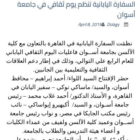
السفارة اليابانية تنظم يوم ثقافي في جامعة
أسوان
April 8, 2019
Dolagy
نظمَت السفارة اليابانية في القاهرة بالتعاون مع كلية
الآلسن بجامعة أســوان فاعليات اليوم الثقافي الياباني
للعام الرابع علي التوالي، وذلك في إطار دعم العلاقات
الثقافية والتعليمية بين الجانبين.
حضَر الاِفتتاح السيد اللواء/ أحمد إبراهيم – محافظ
أسوان، والسيد/ ماساكي نوكي – سفير اليابان في
القاهرة، و الأستاذ الدكتور/ أحمد غلاب محمد – رئيس
جامعة أسـوان، و السيد/ أكيهيرو إيواساكي – نائب
رئيس مكتب الجايكا في مصر، و نواب رئيس جامعة
أســوان وعميد كلية الآلسن ولفيف من عمداء الكليات
و أعضاء هيئة التدريس والطلاب بالجامعة.
و أكد “غــلاب” علي أن الجامعة تحرص بشدة علي