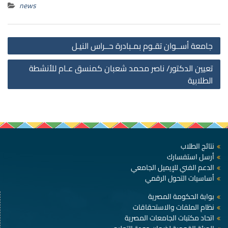
news
st
جامعة أســوان تقـوم بمـبادرة حــراس النيـل
on
تعيين الدكتور/ ناصر محمد شعبان كمنسق عـام للأنشطة
الطلابية
نتائج الطلاب
أرسل استفسارك
الدعم الفني للإيميل الجامعي
أساسيات التحول الرقمي
بوابة الحكومة المصرية
نظام الملفات والاستحقاقات
اتحاد مكتبات الجامعات المصرية