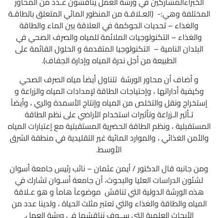
الخبراءالمشاركين في ورشة العمل يناقشون عـدد من المحاور
المختلفة وهي:- (العـلاقـة من المنظور المائي المتعلق بالطاقـة
والغذاء – تحديات الحوكمة في العلاقة بين الماء والطاقة
والغذاء – التكنولوجيات الملائمة للمياه والصرف الصحي في
البلدان النامية – التكنولوجيا المتقدمة و الحلول القائمة على
الطبيعة من أجل ندرة المياه وإدارة الجفاف).
و أضاف أن محاور الورشة تتناول أيضاً مياه الصرف الصحي
وكيفية أداراتها ، وإحتياجات الطاقة لإمدادات المياه والزراعة و
إستخراج ونقل والتخلص من المياه وإنتاج الأسمدة والري ، وأيضاً
تـأثير الـزراعة وتأثيرات استخدام الأراضي على نظم الطاقة
المستقبلية ، ونظم الطاقة الحضرية المستقبلية مع إعتبارات المياه
والأمن الغذائي ، والموارد المائية غير التقليدية في منطقة الشرق
الأوسط.
ومن جانبه قال الدكتور / أيمن عثمان – نائب رئيس جامعة أسوان
لشئون الدراسات العليا والبحوث، أن جامعة أسـوان تشارك في
هذه الورشة الدولية التي تناقش موضوعاً هاماً و هو عـلاقة
المياه والطاقة والغذاء والتي تعتبر مثلث الحياة ، ولدينا عدد من
الأبحاث العلمية التي ســوف نناقشها في ورشة العمل.