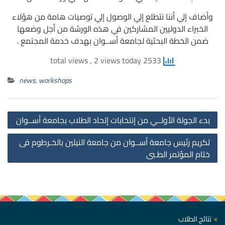
وأضاف إلي أننا نتطلع إلي الوصول إلي توصيات هامة من هؤلاء
الخبراء الدوليين المشاركين في هذه الورشة من أجل وضعها
ضمن الخطة البحثية لجامعة أســوان بهدف خدمة المجتمع .
, 2 views today
2533 total views
news
,
workshops
st
بدء الجولة الأولــي من إنتخابات إتحاد الطلاب بجامعة أســوان
on
تكريم رئيس جامعة أســوان من جامعة النيلين بالخـرطوم فى
ختام المؤتمر الطـبى
نتائج الطلاب