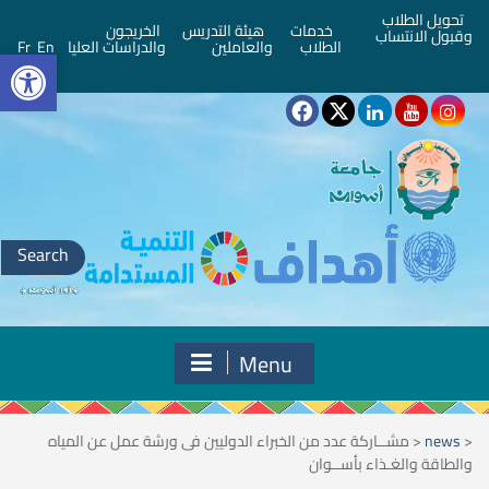
تحويل الطلاب
خدمات
هيئة التدريس
الخريجون
وقبول الانتساب
bar
الطلاب
والعاملين
والدراسات العليا
En
Fr
Search
for:
Menu
<
news
<
مشــاركة عدد من الخبراء الدوليين فى ورشة عمل عن المياه
والطاقة والغـذاء بأســوان