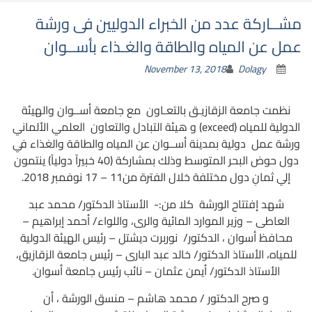
مشــاركة عدد من الخبراء الدوليين فى ورشة
عمل عن المياه والطاقة والغـذاء بأســوان
November 13, 2018
Dolagy
نظمت جامعة الزقازيـق بالتعـاون مع جامعة أســوان والهيئة
الدولية للمياه (exceed) و هيئة التبادل والتعاون العلمي الألماني
ورشة عمل دولية بمدينة أســوان عن المياه والطاقة والغذاء في
دول حوض البحر المتوسط وذلك بمشاركة (40 خبيراً دولياً) ينتمون
إلي ثمانِ دول مختلفة خلال الفترة من11 – 17 نوفمبر 2018.
شهد إفتتاح الورشة كلا من:- الأستاذ الدكتور/ محمد عبد
العاطى – وزير الموارد المائية والرى، واللواء/ أحمد إبراهيم –
محافظ أسوان ، الدكتور/ نوربرت ديشتل – رئيس الهيئة الدولية
للمياه، الأستاذ الدكتور/ خالد عبد البارى – رئيس جامعة الزقازيق،
الأستاذ الدكتور/ أيمن عثمان – نائب رئيس جامعة أسوان.
و صرح الدكتور / محمد هاشم – منسق الورشة ، أن