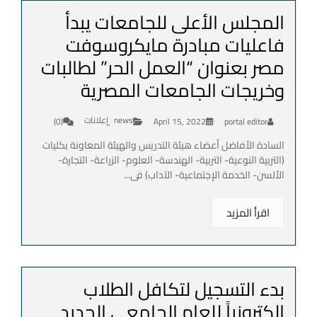
المجلس الأعلى للجامعات يبدأ
فاعليات مبادرة مايكروسوفت
مصر بعنوان “العمل الحر” لطالبات
وخريجات الجامعات المصرية
news
إعلانات
(0)
April 15, 2022
portal editor
,
السادة الأفاضل أعضاء هيئة التدريس والهيئة المعاونة بكليات
(التربية النوعية- التربية- الهندسة- العلوم- الزراعة- التجارة-
الألسن- الخدمة الإجتماعية- الآداب) فى...
اقرأ المزيد
بدء التسجيل لتكافل الطلاب
إلكترونياً للعام الجامعى الجديد