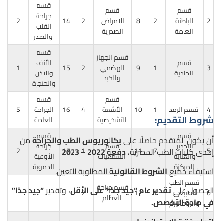
قسم
قسم
قسم
جراحة
2
الباطنة
2
8
الامراض
2
14
2
القلب
العامة
الصدرية
والصدر
قسم
قسم الجهاز
قسم
الأنف
3
1
9
الهضمي
2
15
1
الجلدية
والاذن
والكبد
والحنجرة
قسم
قسم
4
قسم الرمد
1
10
الأشعة
4
16
الجراحة
5
شروط التقديم:
التشخيصية
العامة
قسم
قسم
أن يكون المتقدم حاصلًا على
بكالوريوس الطب والجراحة
من
التخدير
قسم
جراحة
5
7
11
إحدى كليات الطب المصرية،
دفعة 2022 – 2023
1
17
2
والعناية
السمعيات
الأوعية
المركزة
الدموية
استيفاء جميع
الشروط القانونية
المطلوبة للتعين.
قسم الطب
قسم جراحة
الحصول على
تقدير عام “جيد جدًا” على الأقل
، وتقدير
“جيد جدًا”
6
الطبيعى
1
12
2
العظام
في مادة التخصص.
والروماتيزم