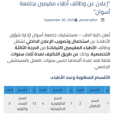
“إعلان عن وظائف أطباء مقيمين بجامعة
أسوان”
September 30, 2025
portal editor
تُعلن كلية الطب – مستشفيات جامعة أسوان (إدارة شؤون
الأطباء) عن
استكمال وتصويب الإعلان الداخلي
لشغل
وظائف
الأطباء المقيمين (النيابات)
من
الدرجة الثالثة
التخصصية
، وذلك
عن طريق التكليف لمدة ثلاث سنوات
،
قابلة للمد لمدة أقصاها خمس سنوات، للعمل بالمستشفى
الجامعي
الأقسام المطلوبة وعدد الأطباء:
م
القسم
العدد
م
القسم
العدد
م
القسم
العدد
قسم
قسم
قسم
1
2
7
الباثولوجيا
4
13
النساء
3
الأطفال
الاكلينيكية
والتوليد