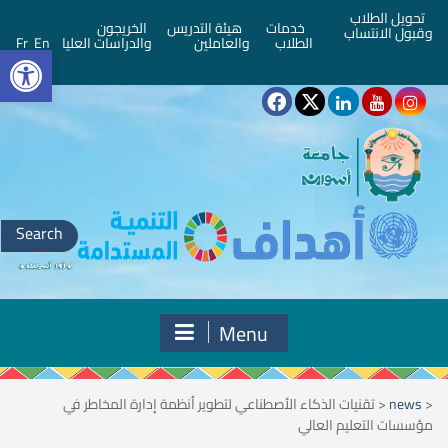
تحويل الطلاب
خدمات
هيئة التدريس
الخريجون
وقبول الانتساب
bar
الطلاب
والعاملين
والدراسات العليا
En
Fr
Search
for:
Menu
<
news
<
تقنيات الذكاء الأصطناعي لتطوير أنظمة إدارة المخاطر في
مؤسسات التعليم العالي