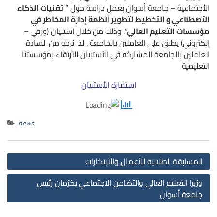
الأجتماعية – جامعة أسوان بعمل دراسة حول ”
تقنيات الذكاء
الأصطناعي و التخطيط لتطوير أنظمة إدارة المخاطر في
مؤسسات التعليم العالي
“.
وذلك من خلال استبيان (ورقي –
إلكتروني) يطبق على العاملين بالجامعة . لذا نرجو من السادة
العاملين بالجامعة المشاركة في الأستبيان للأرتقاء بمؤسستنا
التعليمية
استمارة الأستبيان
news
st
المسابقة الطلابية للأعمال والأبتكارات
on
وزيرا التعليم العالي والتضامن الاجتماعي يكرّمان رئيس
جامعة أسوان